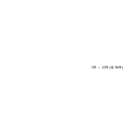
1件 ～ 32件 (全 96件)