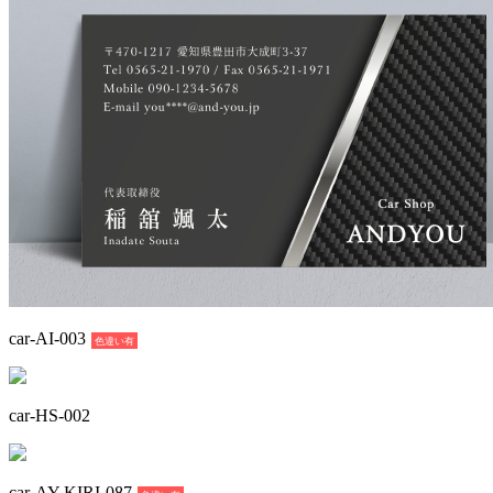
car-AI-003
色違い有
car-HS-002
car-AY-KIRI-087