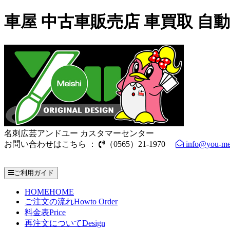
車屋 中古車販売店 車買取 
名刺広芸アンドユー カスタマーセンター
お問い合わせはこちら ：
（0565）21-1970
info@you-me
電話受付時間： 9：00～17：30（休業日を除く）
ご利用ガイド
HOME
HOME
ご注文の流れ
Howto Order
料金表
Price
再注文について
Design