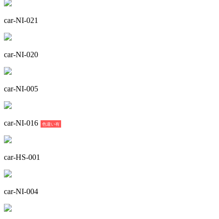
car-NI-021
car-NI-020
car-NI-005
car-NI-016
色違い有
car-HS-001
car-NI-004