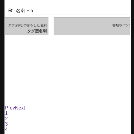
名刺 + α
刺
書類やパンフレットにちょこんと挟める
刺
挟める名刺
Prev
Next
1
2
3
4