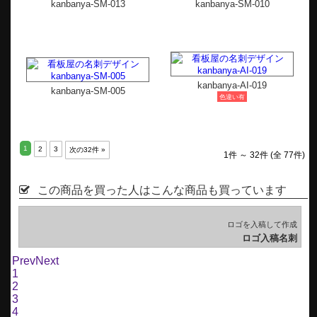
kanbanya-SM-013
kanbanya-SM-010
kanbanya-AI-019
kanbanya-SM-005
色違い有
1
2
3
次の32件 »
1件 ～ 32件 (全 77件)
この商品を買った人はこんな商品も買っています
ム
ロゴを入稿して作成
刺
ロゴ入稿名刺
Prev
Next
1
2
3
4