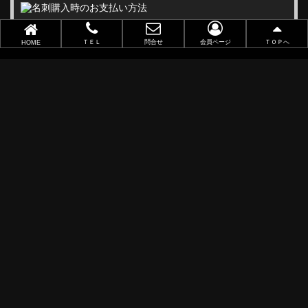
ＴＥＬ
問合せ
会員ページ
ＴＯＰへ
HOME
ご注文の流れ
料金表
再注文について
よくある質問
お問い合わせ
会社概要
商取引における記載
プライバシーポリシー
リクルート
デザイナー紹介
株式会社アンドユー
〒470-1217
愛知県豊田市大成町3-37
（0565）21-1970
（0565）21-1971
info@you-meishi.com