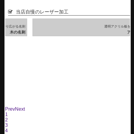
当店自慢のレーザー加工
刺
透明アクリル板を使用した名刺
刺
アクリル名刺
Prev
Next
1
2
3
4