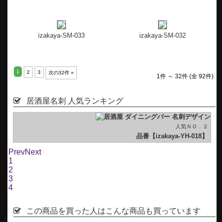
izakaya-SM-033
izakaya-SM-032
1
2
3
次の32件 »
1件 ～ 32件 (全 92件)
居酒屋名刺 人気ランキング
１
人気ＮＯ．２
】
品番【izakaya-YH-018】
Prev
Next
1
2
3
4
この商品を買った人はこんな商品も買っています