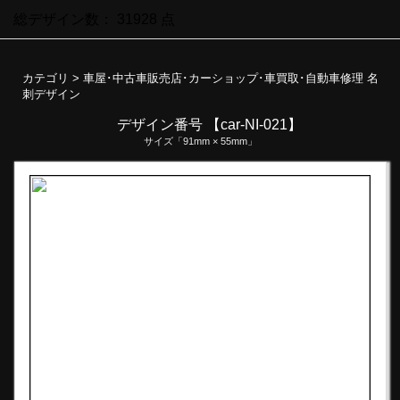
総デザイン数：
31928
点
カテゴリ >
車屋･中古車販売店･カーショップ･車買取･自動車修理 名
刺デザイン
デザイン番号 【car-NI-021】
サイズ「91mm × 55mm」