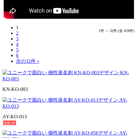
1
1件 ～ 32件 (全 419件)
2
3
4
5
6
次の32件 »
KN-KO-003
AY-KO-013
色違い有