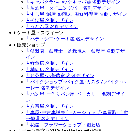
└ キャバクラ･キャバ･キャバ嬢 名刺デザイン
└ 居酒屋・ダイニングバー 名刺デザイン
└ すし屋･鮨屋･鮨職人･海鮮料理屋 名刺デザイン
└ そば屋 名刺デザイン
└ うどん屋 名刺デザイン
ケーキ屋・スウィーツ
└ パティシエ･ケーキ屋 名刺デザイン
販売ショップ
└ 盆栽園・盆栽士・盆栽職人・盆栽屋 名刺デザ
イン
└ 鮮魚店 名刺デザイン
└ 精肉店 名刺デザイン
└ お茶屋･お茶農家 名刺デザイン
└ バイクショップ･バイク屋･カスタムバイク･ハ
ーレー 名刺デザイン
└ パン屋･手作りパン屋･ベーカリー 名刺デザイ
ン
└ 八百屋 名刺デザイン
└ 車屋･中古車販売店･カーショップ･車買取･自動
車修理 名刺デザイン
└ 花屋・フラワーショップ・園芸店
スポーツ教室･ｲﾝｽﾄﾗｸﾀｰ･ﾄﾚｰﾅｰ･ｺｰﾁ･監督