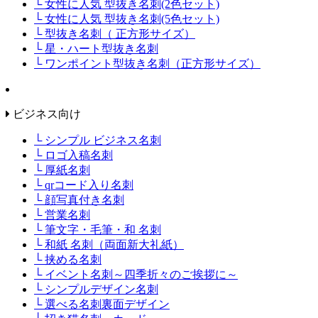
└ 女性に人気 型抜き名刺(2色セット)
└ 女性に人気 型抜き名刺(5色セット)
└ 型抜き名刺（ 正方形サイズ）
└ 星・ハート型抜き名刺
└ ワンポイント型抜き名刺（正方形サイズ）
ビジネス向け
└ シンプル ビジネス名刺
└ ロゴ入稿名刺
└ 厚紙名刺
└ qrコード入り名刺
└ 顔写真付き名刺
└ 営業名刺
└ 筆文字・毛筆・和 名刺
└ 和紙 名刺（両面新大礼紙）
└ 挟める名刺
└ イベント名刺～四季折々のご挨拶に～
└ シンプルデザイン名刺
└ 選べる名刺裏面デザイン