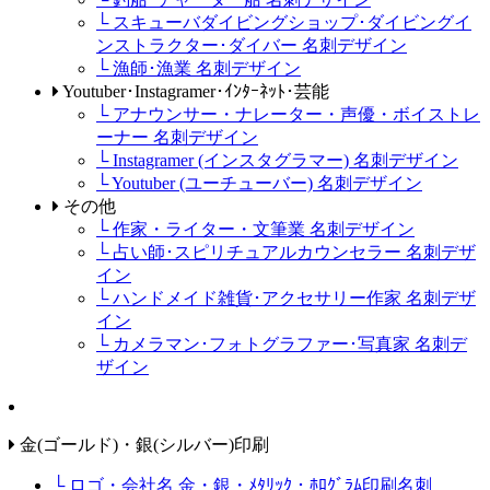
└ スキューバダイビングショップ･ダイビングイ
ンストラクター･ダイバー 名刺デザイン
└ 漁師･漁業 名刺デザイン
Youtuber･Instagramer･ｲﾝﾀｰﾈｯﾄ･芸能
└ アナウンサー・ナレーター・声優・ボイストレ
ーナー 名刺デザイン
└ Instagramer (インスタグラマー) 名刺デザイン
└ Youtuber (ユーチューバー) 名刺デザイン
その他
└ 作家・ライター・文筆業 名刺デザイン
└ 占い師･スピリチュアルカウンセラー 名刺デザ
イン
└ ハンドメイド雑貨･アクセサリー作家 名刺デザ
イン
└ カメラマン･フォトグラファー･写真家 名刺デ
ザイン
金(ゴールド)・銀(シルバー)印刷
└ ロゴ・会社名 金・銀・ﾒﾀﾘｯｸ・ﾎﾛｸﾞﾗﾑ印刷名刺