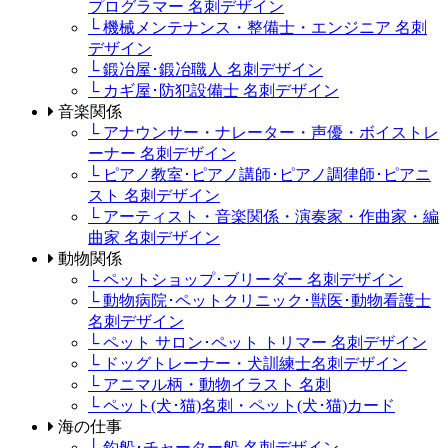
プログラマー 名刺デザイン
└ 機械メンテナンス・整備士・エンジニア 名刺
デザイン
└ 鍛冶屋･鍛冶職人 名刺デザイン
└ カギ屋･防犯設備士 名刺デザイン
音楽関係
└ アナウンサー・ナレーター・声優・ボイストレ
ーナー 名刺デザイン
└ ピアノ教室･ピアノ講師･ピアノ調律師･ピアニ
スト 名刺デザイン
└ アーティスト・音楽関係・演奏家・作曲家・編
曲家 名刺デザイン
動物関係
└ ペットショップ･ブリーダー 名刺デザイン
└ 動物病院･ペットクリニック･獣医･動物看護士
名刺デザイン
└ ペット サロン･ペット トリマー 名刺デザイン
└ ドッグトレーナー・犬訓練士名刺デザイン
└ アニマル柄・動物イラスト 名刺
└ ペット(犬･猫)名刺・ペット(犬･猫)カード
海の仕事
└ 釣船･チャーター船 名刺デザイン