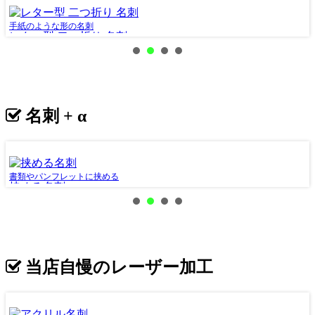
手紙のような形の名刺
本
レター型 二つ折り 名刺
名刺 + α
書類やパンフレットに挟める
メ
挟める名刺
当店自慢のレーザー加工