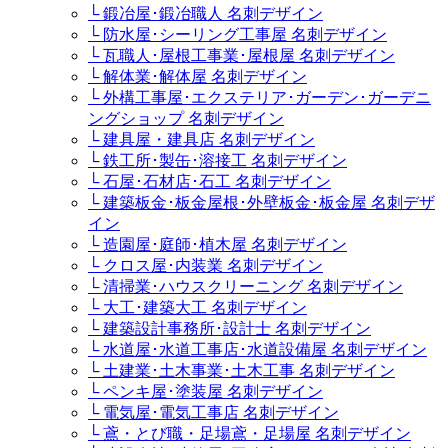
└ 鍛冶屋･鍛冶職人 名刺デザイン
└ 防水屋･シーリング工事屋 名刺デザイン
└ 瓦職人･屋根工事業･屋根屋 名刺デザイン
└ 解体業･解体屋 名刺デザイン
└ 外構工事屋･エクステリア･ガーデン･ガーデニ
ングショップ 名刺デザイン
└ 建具屋・建具店 名刺デザイン
└ 鉄工所･製缶･溶接工 名刺デザイン
└ 石屋･石材店･石工 名刺デザイン
└ 建築板金･板金屋根･外壁板金･板金屋 名刺デザ
イン
└ 造園屋･庭師･植木屋 名刺デザイン
└ クロス屋･内装業 名刺デザイン
└ 清掃業･ハウスクリーニング 名刺デザイン
└ 大工･建築大工 名刺デザイン
└ 建築設計事務所･設計士 名刺デザイン
└ 水道屋･水道工事店･水道設備屋 名刺デザイン
└ 土建業･土木事業･土木工事 名刺デザイン
└ ペンキ屋･塗装屋 名刺デザイン
└ 電気屋･電気工事店 名刺デザイン
└ 鳶・とび職・足場鳶・足場屋 名刺デザイン