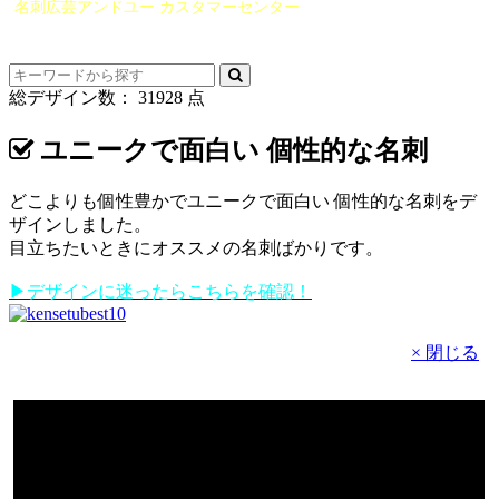
名刺広芸アンドユー カスタマーセンター
（0565）21-1970
info@you-meishi.com
電話受付時間： 9：00～17：30（休業日を除く）
総デザイン数：
31928
点
ユニークで面白い 個性的な名刺
どこよりも個性豊かでユニークで面白い 個性的な名刺をデ
ザインしました。
目立ちたいときにオススメの名刺ばかりです。
▶デザインに迷ったらこちらを確認！
× 閉じる