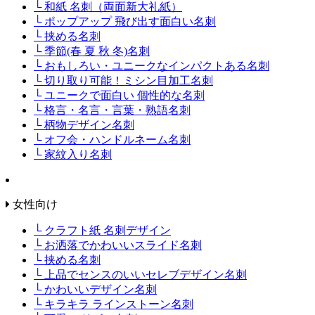
└ 和紙 名刺（両面新大礼紙）
└ ポップアップ 飛び出す面白い名刺
└ 挟める名刺
└ 季節(春 夏 秋 冬)名刺
└ おもしろい・ユニークなインパクトある名刺
└ 切り取り可能！ミシン目加工名刺
└ ユニークで面白い 個性的な名刺
└ 格言・名言・言葉・熟語名刺
└ 柄物デザイン名刺
└ オフ会・ハンドルネーム名刺
└ 家紋入り名刺
女性向け
└ クラフト紙 名刺デザイン
└ お洒落でかわいいスライド名刺
└ 挟める名刺
└ 上品でセンスのいいセレブデザイン名刺
└ かわいいデザイン名刺
└ キラキラ ラインストーン名刺