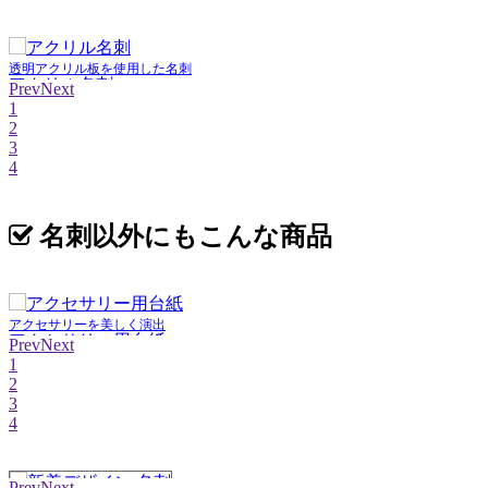
透明アクリル板を使用した名刺
アクリル名刺
Prev
Next
1
2
3
4
名刺以外にもこんな商品
アクセサリーを美しく演出
アクセサリー用台紙
Prev
Next
1
2
3
4
Prev
Next