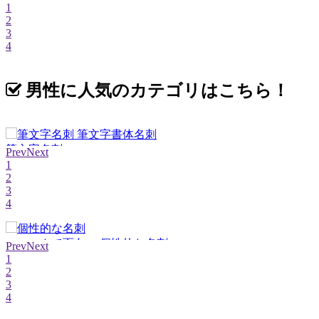
1
2
3
4
男性に人気のカテゴリはこちら！
筆文字名刺
Prev
Next
1
2
3
4
ユニークで面白い 個性的な名刺
Prev
Next
1
2
3
4