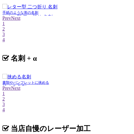
手紙のような形の名刺
レター型 二つ折り 名刺
Prev
Next
1
2
3
4
名刺 + α
書類やパンフレットに挟める
挟める名刺
Prev
Next
1
2
3
4
当店自慢のレーザー加工