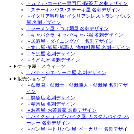
└ カフェ･コーヒー専門店･喫茶店 名刺デザイン
└ ステーキハウス･ステーキ屋 名刺デザイン
└ イタリア料理店･イタリアンレストラン･パスタ
屋 名刺デザイン
└ ラーメン屋・つけ麺屋 名刺デザイン
└ キャバクラ･キャバ･キャバ嬢 名刺デザイン
└ 居酒屋・ダイニングバー 名刺デザイン
└ すし屋･鮨屋･鮨職人･海鮮料理屋 名刺デザイン
└ そば屋 名刺デザイン
└ うどん屋 名刺デザイン
ケーキ屋・スウィーツ
└ パティシエ･ケーキ屋 名刺デザイン
販売ショップ
└ 盆栽園・盆栽士・盆栽職人・盆栽屋 名刺デザ
イン
└ 鮮魚店 名刺デザイン
└ 精肉店 名刺デザイン
└ お茶屋･お茶農家 名刺デザイン
└ バイクショップ･バイク屋･カスタムバイク･ハ
ーレー 名刺デザイン
└ パン屋･手作りパン屋･ベーカリー 名刺デザイ