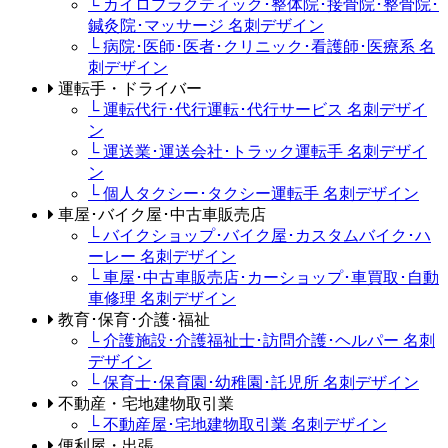
└ カイロプラクティック･整体院･接骨院･整骨院･
鍼灸院･マッサージ 名刺デザイン
└ 病院･医師･医者･クリニック･看護師･医療系 名
刺デザイン
運転手・ドライバー
└ 運転代行･代行運転･代行サービス 名刺デザイ
ン
└ 運送業･運送会社･トラック運転手 名刺デザイ
ン
└ 個人タクシー･タクシー運転手 名刺デザイン
車屋･バイク屋･中古車販売店
└ バイクショップ･バイク屋･カスタムバイク･ハ
ーレー 名刺デザイン
└ 車屋･中古車販売店･カーショップ･車買取･自動
車修理 名刺デザイン
教育･保育･介護･福祉
└ 介護施設･介護福祉士･訪問介護･ヘルパー 名刺
デザイン
└ 保育士･保育園･幼稚園･託児所 名刺デザイン
不動産・宅地建物取引業
└ 不動産屋･宅地建物取引業 名刺デザイン
便利屋・出張