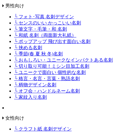
男性向け
└ フォト･写真 名刺デザイン
└ センスのいい かっこいい名刺
└ 筆文字・毛筆・和 名刺
└ 和紙 名刺（両面新大礼紙）
└ ポップアップ 飛び出す面白い名刺
└ 挟める名刺
└ 季節(春 夏 秋 冬)名刺
└ おもしろい・ユニークなインパクトある名刺
└ 切り取り可能！ミシン目加工名刺
└ ユニークで面白い 個性的な名刺
└ 格言・名言・言葉・熟語名刺
└ 柄物デザイン名刺
└ オフ会・ハンドルネーム名刺
└ 家紋入り名刺
女性向け
└ クラフト紙 名刺デザイン