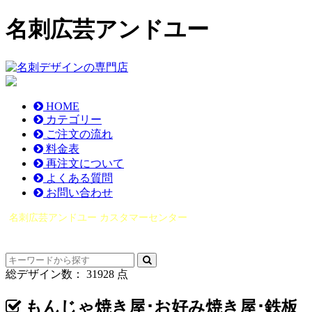
名刺広芸アンドユー
HOME
カテゴリー
ご注文の流れ
料金表
再注文について
よくある質問
お問い合わせ
名刺広芸アンドユー カスタマーセンター
（0565）21-1970
info@you-meishi.com
電話受付時間： 9：00～17：30（休業日を除く）
総デザイン数：
31928
点
もんじゃ焼き屋･お好み焼き屋･鉄板