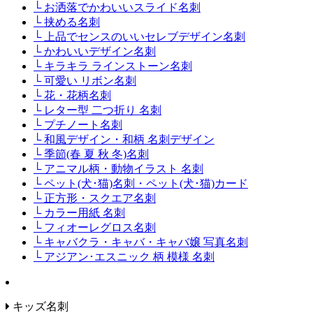
└ お洒落でかわいいスライド名刺
└ 挟める名刺
└ 上品でセンスのいいセレブデザイン名刺
└ かわいいデザイン名刺
└ キラキラ ラインストーン名刺
└ 可愛い リボン名刺
└ 花・花柄名刺
└ レター型 二つ折り 名刺
└ プチノート名刺
└ 和風デザイン・和柄 名刺デザイン
└ 季節(春 夏 秋 冬)名刺
└ アニマル柄・動物イラスト 名刺
└ ペット(犬･猫)名刺・ペット(犬･猫)カード
└ 正方形・スクエア名刺
└ カラー用紙 名刺
└ フィオーレグロス名刺
└ キャバクラ・キャバ・キャバ嬢 写真名刺
└ アジアン･エスニック 柄 模様 名刺
キッズ名刺