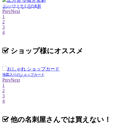
コンパクトサイズの名刺
型抜き名刺(正方形)
Prev
Next
1
2
3
4
ショップ様にオススメ
地図入りのショップカード
ショップカード
Prev
Next
1
2
3
4
他の名刺屋さんでは買えない！