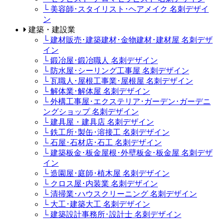
└ 美容師･スタイリスト･ヘアメイク 名刺デザイ
ン
建築・建設業
└ 建材販売･建築建材･金物建材･建材屋 名刺デザ
イン
└ 鍛冶屋･鍛冶職人 名刺デザイン
└ 防水屋･シーリング工事屋 名刺デザイン
└ 瓦職人･屋根工事業･屋根屋 名刺デザイン
└ 解体業･解体屋 名刺デザイン
└ 外構工事屋･エクステリア･ガーデン･ガーデニ
ングショップ 名刺デザイン
└ 建具屋・建具店 名刺デザイン
└ 鉄工所･製缶･溶接工 名刺デザイン
└ 石屋･石材店･石工 名刺デザイン
└ 建築板金･板金屋根･外壁板金･板金屋 名刺デザ
イン
└ 造園屋･庭師･植木屋 名刺デザイン
└ クロス屋･内装業 名刺デザイン
└ 清掃業･ハウスクリーニング 名刺デザイン
└ 大工･建築大工 名刺デザイン
└ 建築設計事務所･設計士 名刺デザイン