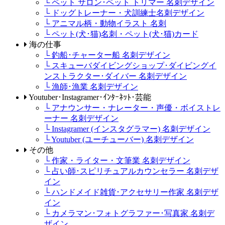
└ ペット サロン･ペット トリマー 名刺デザイン
└ ドッグトレーナー・犬訓練士名刺デザイン
└ アニマル柄・動物イラスト 名刺
└ ペット(犬･猫)名刺・ペット(犬･猫)カード
海の仕事
└ 釣船･チャーター船 名刺デザイン
└ スキューバダイビングショップ･ダイビングイ
ンストラクター･ダイバー 名刺デザイン
└ 漁師･漁業 名刺デザイン
Youtuber･Instagramer･ｲﾝﾀｰﾈｯﾄ･芸能
└ アナウンサー・ナレーター・声優・ボイストレ
ーナー 名刺デザイン
└ Instagramer (インスタグラマー) 名刺デザイン
└ Youtuber (ユーチューバー) 名刺デザイン
その他
└ 作家・ライター・文筆業 名刺デザイン
└ 占い師･スピリチュアルカウンセラー 名刺デザ
イン
└ ハンドメイド雑貨･アクセサリー作家 名刺デザ
イン
└ カメラマン･フォトグラファー･写真家 名刺デ
ザイン