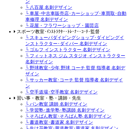
ン
└ 八百屋 名刺デザイン
└ 車屋･中古車販売店･カーショップ･車買取･自動
車修理 名刺デザイン
└ 花屋・フラワーショップ・園芸店
スポーツ教室･ｲﾝｽﾄﾗｸﾀｰ･ﾄﾚｰﾅｰ･ｺｰﾁ･監督
└ スキューバダイビングショップ･ダイビングイ
ンストラクター･ダイバー 名刺デザイン
└ ゴルフ インストラクター 名刺デザイン
└ フィットネス ジム スタジオ インストラクター
名刺デザイン
└ 野球教室･少年 野球 コーチ 監督 指導者 名刺デ
ザイン
└ サッカー教室･コーチ 監督 指導者 名刺デザイ
ン
└ 空手道場･空手教室 名刺デザイン
習い事・教室・塾・講師・先生
└ パン教室 講師 名刺デザイン
└ 学習塾･進学塾･塾講師 名刺デザイン
└ そろばん教室･そろばん塾 名刺デザイン
└ 書道教室･書道家 名刺デザイン
└ 生け花教室･華道教室･華道家 名刺デザイン