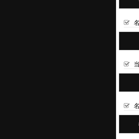
名
当
名