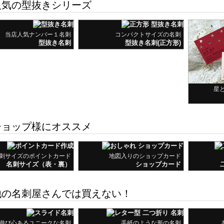
気の型抜きシリーズ
当店人気ナンバー１名刺
コンパクトサイズの名刺
型抜き名刺
型抜き名刺(正方形)
星
ョップ様にオススメ
刺サイズのポイントカード
地図入りのショップカード
名刺サイズ（表・裏）
ショップカード
の名刺屋さんでは買えない！
遊び心あるユニークな名刺
手紙のような形の名刺