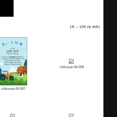
1件 ～ 32件 (全 44件)
chikusan-NI-005
chikusan-NI-007