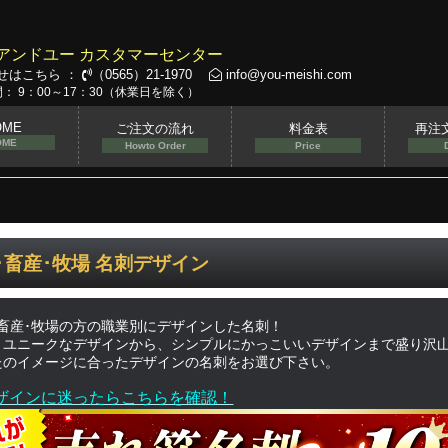
アンドユー カスタマーセンター
せはこちら ：
（0565）21-1970
info@you-meishi.com
： 9：00～17：30（休業日を除く）
OME
ご注文の流れ
料金表
再注
OME
Howto Order
Price
･畜産･牧場 名刺デザイン
･畜産･牧場の方の職業別にデザインした名刺！
くユニークなデザインから、シンプルにかっこいいデザインまで盛り沢
たのイメージに合ったデザインの名刺をお選び下さい。
ザインに迷ったらこちらを確認！