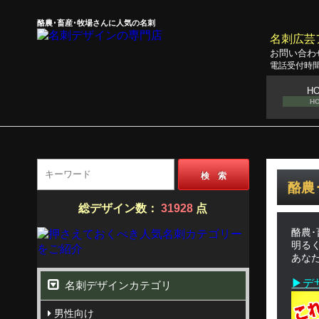
酪農･畜産･牧場さんに人気の名刺
名刺広芸
お問い合わ
電話受付時間
H
H
検 索
酪農
総デザイン数：
31928
点
酪農
明る
あな
▶デ
名刺デザインカテゴリ
男性向け