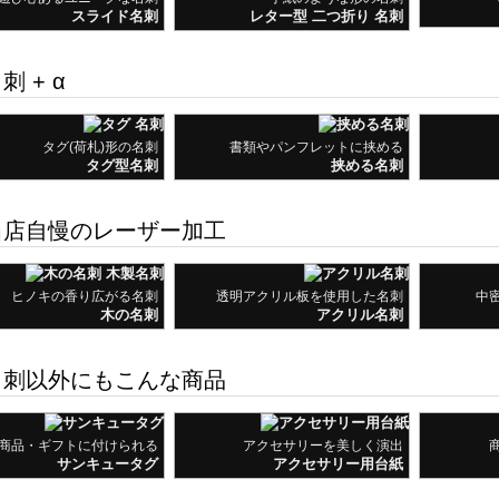
スライド名刺
レター型 二つ折り 名刺
刺 + α
タグ(荷札)形の名刺
書類やパンフレットに挟める
タグ型名刺
挟める名刺
店自慢のレーザー加工
ヒノキの香り広がる名刺
透明アクリル板を使用した名刺
中
木の名刺
アクリル名刺
刺以外にもこんな商品
商品・ギフトに付けられる
アクセサリーを美しく演出
サンキュータグ
アクセサリー用台紙