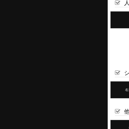
人
シ
名
他