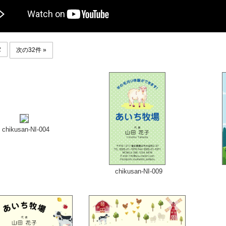
2
次の32件 »
chikusan-NI-004
chikusan-NI-009