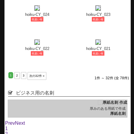
hoiku-CY_024
hoiku-CY_023
色違い有
色違い有
hoiku-CY_022
hoiku-CY_021
色違い有
色違い有
1
2
3
次の32件 »
1件 ～ 32件 (全 78件)
ビジネス用の名刺
め
厚みのある用紙で作成
刺
厚紙名刺
Prev
Next
1
2