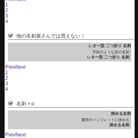
1
2
3
4
他の名刺屋さんでは買えない！
刺
手紙のような形の名刺
刺
レター型 二つ折り 名刺
Prev
Next
1
2
3
4
名刺 + α
刺
書類やパンフレットに挟める
刺
挟める名刺
Prev
Next