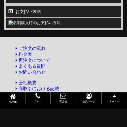
お支払い方法
ご注文の流れ
料金表
再注文について
よくある質問
お問い合わせ
会社概要
商取引における記載
プライバシーポリシー
リクルート
ＴＥＬ
問合せ
会員ページ
ＴＯＰへ
HOME
デザイナー紹介
株式会社アンドユー
〒470-1217