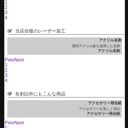
1
2
3
4
当店自慢のレーザー加工
刺
透明アクリル板を使用した名刺
刺
アクリル名刺
Prev
Next
1
2
3
4
名刺以外にもこんな商品
る
アクセサリーを美しく演出
グ
アクセサリー用台紙
Prev
Next
1