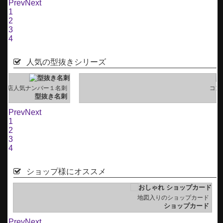
Prev
Next
1
2
3
4
人気の型抜きシリーズ
刺
コンパクトサイズの名刺
刺
型抜き名刺(正方形)
Prev
Next
1
2
3
4
ショップ様にオススメ
ド
地図入りのショップカード
）
ショップカード
Prev
Next