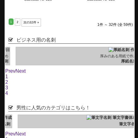
1
2
次の32件 »
1件 ～ 32件 (全 59件)
ビジネス用の名刺
め
厚みのある用紙で作成
刺
厚紙名刺
Prev
Next
1
2
3
4
男性に人気のカテゴリはこちら！
刺
筆文字名刺
Prev
Next