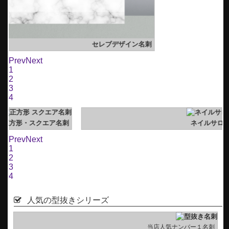
刺
Prev
Next
1
2
3
4
刺
ネイルサロン･ネイリスト 名刺
Prev
Next
1
2
3
4
人気の型抜きシリーズ
当店人気ナンバー１名刺