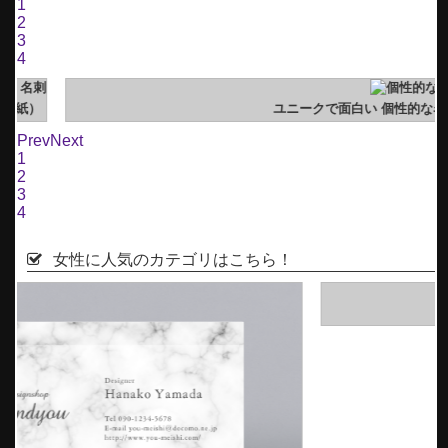
1
2
3
4
）
ユニークで面白い 個性的な名刺
Prev
Next
1
2
3
4
女性に人気のカテゴリはこちら！
花柄名刺