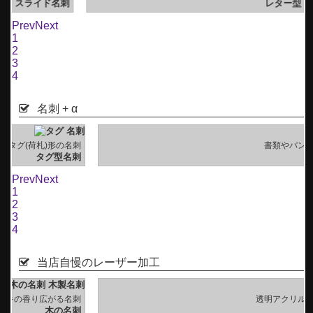
刺
レター型 二つ折り 名刺
Prev
Next
1
2
3
4
名刺 + α
刺
書類やパンフレットに挟める
刺
挟める名刺
Prev
Next
1
2
3
4
当店自慢のレーザー加工
刺
透明アクリル板を使用した名刺
刺
アクリル名刺