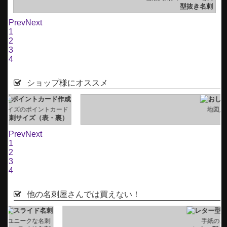
型抜き名刺
Prev
Next
1
2
3
4
ショップ様にオススメ
ド
地図入りのショップカード
）
ショップカード
Prev
Next
1
2
3
4
他の名刺屋さんでは買えない！
刺
手紙のような形の名刺