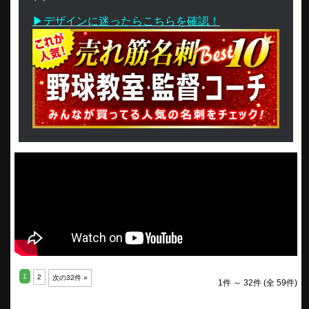
▶デザインに迷ったらこちらを確認！
1
2
次の32件 »
1件 ～ 32件 (全 59件)