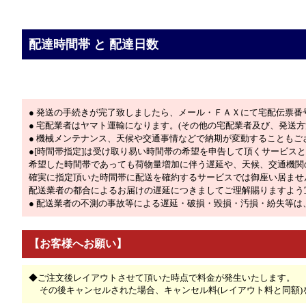
配達時間帯 と 配達日数
● 発送の手続きが完了致しましたら、メール・ＦＡＸにて宅配伝票番
● 宅配業者はヤマト運輸になります。(その他の宅配業者及び、発送
● 機械メンテナンス、天候や交通事情などで納期が変動することもご
●[時間帯指定]は受け取り易い時間帯の希望を申告して頂くサービス
希望した時間帯であっても荷物量増加に伴う遅延や、天候、交通機関
確実に指定頂いた時間帯に配送を確約するサービスでは御座い居ませ
配送業者の都合によるお届けの遅延につきましてご理解賜りますよう
● 配送業者の不測の事故等による遅延・破損・毀損・汚損・紛失等
【お客様へお願い】
◆ご注文後レイアウトさせて頂いた時点で料金が発生いたします。
その後キャンセルされた場合、キャンセル料(レイアウト料と同額)