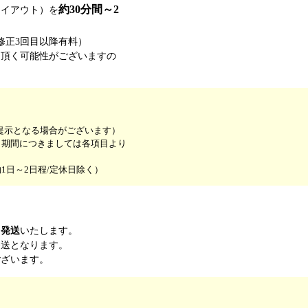
約30分間～2
レイアウト）を
修正3回目以降有料）
を頂く可能性がございますの
提示となる場合がございます）
（期間につきましては各項目より
日～2日程/定休日除く）
日発送
いたします。
発送となります。
ございます。