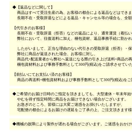
◆【返品などに関して】
商品はすべて受注生産の為、お客様の都合による返品などはできま
長期不在・受取辞退などによる返品・キャンセル等の場合も、全額
【代引きのお客様】
長期不在・受取辞退（拒否）などの返品により、通常運賃（着払い
弊社において、往復送料に加え、梱包資材、返品事務手続に割かれ
したがいまして、正当な理由のない代引きの受取辞退（拒否）・保
弊社に商品が返送された場合、お客様に対し、
商品代+配送業者から弊社へ返送になる際の引き上げ送料+商品の再
梱包資材料および事務手数料として300円(税込)をご請求させてい
【前払いにてお支払い済のお客様】
商品の再送料+梱包資材料および事務手数料として300円(税込)を
◆ご希望のお届け日時のご指定を頂きましても、大型連休・年末年始
やむを得ず指定時間に商品をお届けできない場合がございます。
お急ぎのところ、皆様には大変ご迷惑をお掛けいたしますが、
宅配便の都合によるお届けの遅延をご了承の上、ご注文頂きます様
◆機械の故障により製作が遅れる場合がございます。ご迷惑をおかけ