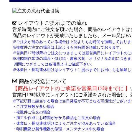
レイアウトご提示までの流れ
営業時間内にご注文を頂いた場合、商品のレイアウトは
商品のレイアウトが完成いたしましたら、メール又はF
※
ご注文が混みあっている場合は
上記よりもお時間を頂戴しておりま
※複数件ご注文の場合は上記よりもお時間を頂戴しております。
※営業日17時以降のご注文につきましては翌営業日にレイアウトの
※
地図制作希望の場合
・
似顔絵・書家名刺、オリジナル名刺につきま
期間につきましては各項目よりご確認下さい。
※休業日・長期連休明けはレイアウトご提示までにお日にちを頂戴して
商品の発送について
【商品
レイアウトのご承諾を
営業日13時までに
】
営業日13時以降にレイアウトにご承諾をされた場合は、
※下記項目に該当する場合は当日発送が不可となる可能性がございま
・ご注文枚数が多い場合
・
複数件ご注文の場合
・加工や作成にお時間がかかる商品をご注文の場合
・
休業日・長期連休明けによりご注文が混みあっている場合
・
印刷機及び製作機器の修理・メンテナンス中の場合