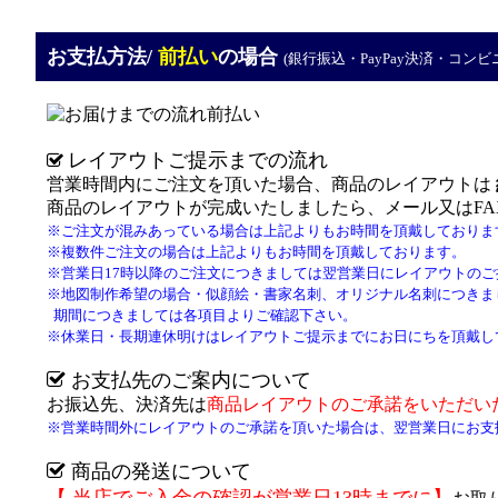
お支払方法/
前払い
の場合
(銀行振込・PayPay
決済
・コンビ
レイアウトご提示までの流れ
営業時間内にご注文を頂いた場合、商品のレイアウトは
商品のレイアウトが完成いたしましたら、メール又はF
※
ご注文が混みあっている場合は
上記よりもお時間を頂戴しておりま
※複数件ご注文の場合は上記よりもお時間を頂戴しております。
※営業日17時以降のご注文につきましては翌営業日にレイアウトの
※
地図制作希望の場合
・
似顔絵・書家名刺、オリジナル名刺につきま
期間につきましては各項目よりご確認下さい。
※
休業日・長期連休明けはレイアウトご提示までにお日にちを頂戴して
お支払先のご案内について
お振込先、決済先
は
商品レイアウトのご承諾をいただい
※営業時間外にレイアウトのご承諾を頂いた場合は、翌営業日にお支
商品の発送について
【
当店でご入金の確認が
営業日
13時まで
に
】