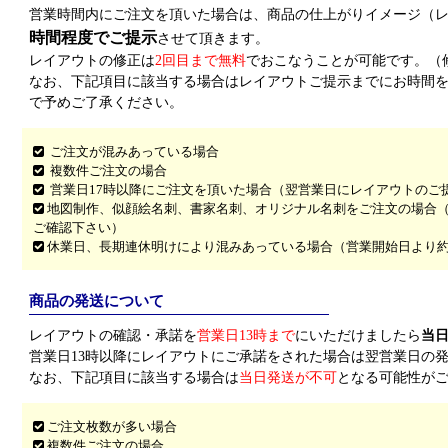
営業時間内にご注文を頂いた場合は、商品の仕上がりイメージ（
時間程度でご提示
させて頂きます。
レイアウトの修正は
2回目まで無料
でおこなうことが可能です。（
なお、下記項目に該当する場合はレイアウトご提示までにお時間
で予めご了承ください。
ご注文が混みあっている場合
複数件ご注文の場合
営業日17時以降にご注文を頂いた場合（翌営業日にレイアウトのご
地図制作、似顔絵名刺、書家名刺、オリジナル名刺をご注文の場合
ご確認下さい）
休業日、長期連休明けにより混みあっている場合（営業開始日より約1
商品の発送について
レイアウトの確認・承諾を
営業日13時まで
にいただけましたら
当
営業日13時以降にレイアウトにご承諾をされた場合は翌営業日の
なお、下記項目に該当する場合は
当日発送が不可
となる可能性が
ご注文枚数が多い場合
複数件ご注文の場合