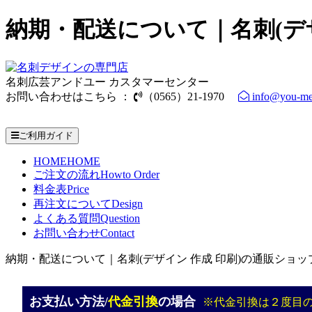
納期・配送について｜名刺(デ
名刺広芸アンドユー カスタマーセンター
お問い合わせはこちら ：
（0565）21-1970
info@you-me
電話受付時間： 9：00～17：30（休業日を除く）
ご利用ガイド
HOME
HOME
ご注文の流れ
Howto Order
料金表
Price
再注文について
Design
よくある質問
Question
お問い合わせ
Contact
納期・配送について｜名刺(デザイン 作成 印刷)の通販ショッ
お支払い方法/
代金引換
の場合
※代金引換は２度目