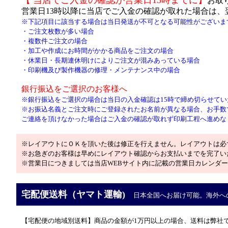
お取
営業日13時以降に当店でご入金の確認が取れた場合は、
※下記項目に該当する場合は当日発送が不可となる可能性がございま
・ご注文枚数が多い場合
・
複数件ご注文の場合
・加工や作成にお時間がかかる商品をご注文の場合
・
休業日・長期連休明けによりご注文が混みあっている場合
・
印刷機及び製作機器の修理・メンテナンス中の場合
銀行振込をご選択のお客様へ
※銀行振込をご選択の場合は当日の入金確認は15時で締め切らせてい
※お振込名義とご注文時にご登録されたお名前が異なる場合、お手数
ご連絡を頂けなかった場合はご入金の確認が取れず印刷工程へ進めな
※レイアウトにＯＫを頂いた後は修正を行えません。レイアウトは必
※お急ぎのお客様は早めにレイアウト確認からお支払いまでを完了い
※営業日につきましては当店WEBサイト内に記載の営業日カレンダ
宅配便送料（ヤマト運輸)
日本全国へお届け可能。海外へ
【宅配便の地域別送料】商品の金額が1万円以上の場合、送料は弊社で