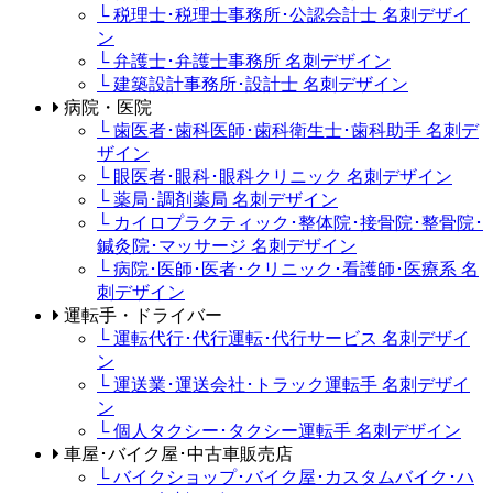
└ 税理士･税理士事務所･公認会計士 名刺デザイ
ン
└ 弁護士･弁護士事務所 名刺デザイン
└ 建築設計事務所･設計士 名刺デザイン
病院・医院
└ 歯医者･歯科医師･歯科衛生士･歯科助手 名刺デ
ザイン
└ 眼医者･眼科･眼科クリニック 名刺デザイン
└ 薬局･調剤薬局 名刺デザイン
└ カイロプラクティック･整体院･接骨院･整骨院･
鍼灸院･マッサージ 名刺デザイン
└ 病院･医師･医者･クリニック･看護師･医療系 名
刺デザイン
運転手・ドライバー
└ 運転代行･代行運転･代行サービス 名刺デザイ
ン
└ 運送業･運送会社･トラック運転手 名刺デザイ
ン
└ 個人タクシー･タクシー運転手 名刺デザイン
車屋･バイク屋･中古車販売店
└ バイクショップ･バイク屋･カスタムバイク･ハ