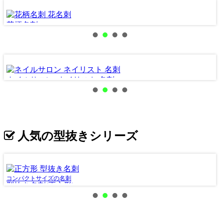
花柄名刺
ネイルサロン･ネイリスト 名刺
ペ
人気の型抜きシリーズ
コンパクトサイズの名刺
星
型抜き名刺(正方形)