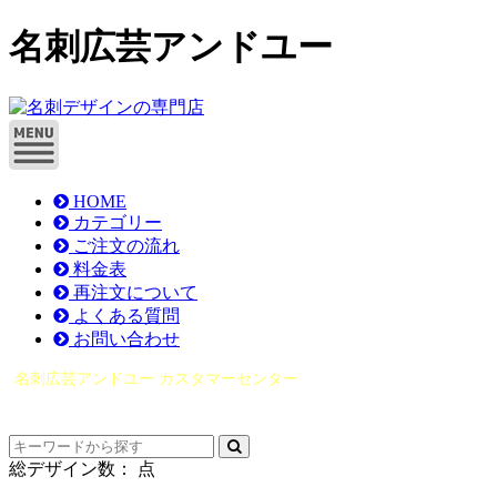
名刺広芸アンドユー
HOME
カテゴリー
ご注文の流れ
料金表
再注文について
よくある質問
お問い合わせ
名刺広芸アンドユー カスタマーセンター
（0565）21-1970
info@you-meishi.com
電話受付時間： 9：00～17：30（休業日を除く）
総デザイン数：
点