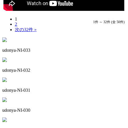
1
1件 ～ 32件 (全 50件)
2
次の32件 »
udonya-NI-033
udonya-NI-032
udonya-NI-031
udonya-NI-030