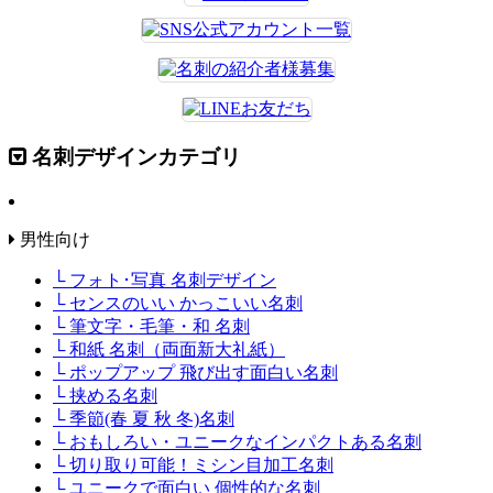
名刺デザインカテゴリ
男性向け
└ フォト･写真 名刺デザイン
└ センスのいい かっこいい名刺
└ 筆文字・毛筆・和 名刺
└ 和紙 名刺（両面新大礼紙）
└ ポップアップ 飛び出す面白い名刺
└ 挟める名刺
└ 季節(春 夏 秋 冬)名刺
└ おもしろい・ユニークなインパクトある名刺
└ 切り取り可能！ミシン目加工名刺
└ ユニークで面白い 個性的な名刺