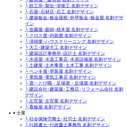
└ 鉄工所･製缶･溶接工 名刺デザイン
└ 石屋･石材店･石工 名刺デザイン
└ 建築板金･板金屋根･外壁板金･板金屋 名刺デザ
イン
└ 造園屋･庭師･植木屋 名刺デザイン
└ クロス屋･内装業 名刺デザイン
└ 清掃業･ハウスクリーニング 名刺デザイン
└ 大工･建築大工 名刺デザイン
└ 建築設計事務所･設計士 名刺デザイン
└ 水道屋･水道工事店･水道設備屋 名刺デザイン
└ 土建業･土木事業･土木工事 名刺デザイン
└ ペンキ屋･塗装屋 名刺デザイン
└ 電気屋･電気工事店 名刺デザイン
└ 鳶・とび職・足場鳶・足場屋 名刺デザイン
└ 建設会社･建築屋･工務店･リフォーム会社 名刺
デザイン
└ 左官屋･左官業 名刺デザイン
└ 看板屋 名刺デザイン
士業
└ 社会保険労務士･社労士 名刺デザイン
└ 行政書士･行政書士事務所 名刺デザイン