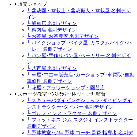
販売ショップ
└ 盆栽園・盆栽士・盆栽職人・盆栽屋 名刺デザ
イン
└ 鮮魚店 名刺デザイン
└ 精肉店 名刺デザイン
└ お茶屋･お茶農家 名刺デザイン
└ バイクショップ･バイク屋･カスタムバイク･ハ
ーレー 名刺デザイン
└ パン屋･手作りパン屋･ベーカリー 名刺デザイ
ン
└ 八百屋 名刺デザイン
└ 車屋･中古車販売店･カーショップ･車買取･自動
車修理 名刺デザイン
└ 花屋・フラワーショップ・園芸店
スポーツ教室･ｲﾝｽﾄﾗｸﾀｰ･ﾄﾚｰﾅｰ･ｺｰﾁ･監督
└ スキューバダイビングショップ･ダイビングイ
ンストラクター･ダイバー 名刺デザイン
└ ゴルフ インストラクター 名刺デザイン
└ フィットネス ジム スタジオ インストラクター
名刺デザイン
└ 野球教室･少年 野球 コーチ 監督 指導者 名刺デ