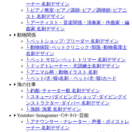
ーナー 名刺デザイン
└ ピアノ教室･ピアノ講師･ピアノ調律師･ピアニ
スト 名刺デザイン
└ アーティスト・音楽関係・演奏家・作曲家・編
曲家 名刺デザイン
動物関係
└ ペットショップ･ブリーダー 名刺デザイン
└ 動物病院･ペットクリニック･獣医･動物看護士
名刺デザイン
└ ペット サロン･ペット トリマー 名刺デザイン
└ ドッグトレーナー・犬訓練士名刺デザイン
└ アニマル柄・動物イラスト 名刺
└ ペット(犬･猫)名刺・ペット(犬･猫)カード
海の仕事
└ 釣船･チャーター船 名刺デザイン
└ スキューバダイビングショップ･ダイビングイ
ンストラクター･ダイバー 名刺デザイン
└ 漁師･漁業 名刺デザイン
Youtuber･Instagramer･ｲﾝﾀｰﾈｯﾄ･芸能
└ アナウンサー・ナレーター・声優・ボイストレ
ーナー 名刺デザイン