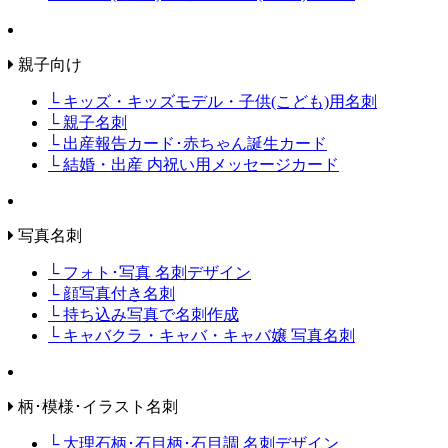
親子向け
└ キッズ・キッズモデル・子供(こども)用名刺
└ 親子名刺
└ 出産報告カード･赤ちゃん誕生カード
└ 結婚・出産 内祝い用メッセージカード
写真名刺
└ フォト･写真 名刺デザイン
└ 顔写真付き名刺
└ 持ち込み写真で名刺作成
└ キャバクラ・キャバ・キャバ嬢 写真名刺
柄･模様･イラスト名刺
└ 大理石柄･石目柄･石目調 名刺デザイン