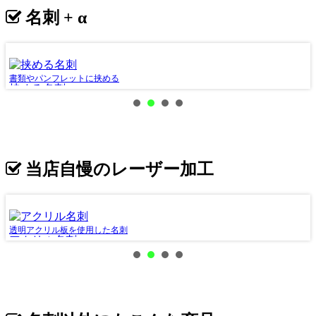
名刺 + α
書類やパンフレットに挟める
メ
挟める名刺
当店自慢のレーザー加工
透明アクリル板を使用した名刺
中
アクリル名刺