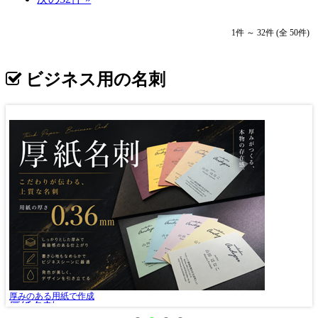
1件 ～ 32件 (全 50件)
ビジネス用の名刺
ロ
厚みのある用紙で作成
厚紙名刺