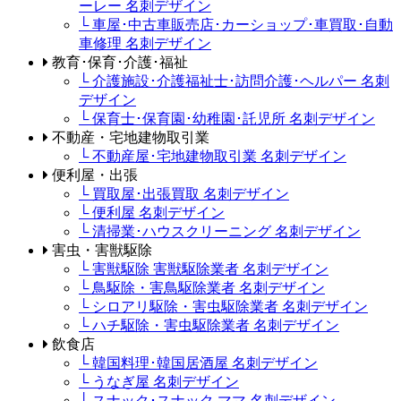
ーレー 名刺デザイン
└ 車屋･中古車販売店･カーショップ･車買取･自動
車修理 名刺デザイン
教育･保育･介護･福祉
└ 介護施設･介護福祉士･訪問介護･ヘルパー 名刺
デザイン
└ 保育士･保育園･幼稚園･託児所 名刺デザイン
不動産・宅地建物取引業
└ 不動産屋･宅地建物取引業 名刺デザイン
便利屋・出張
└ 買取屋･出張買取 名刺デザイン
└ 便利屋 名刺デザイン
└ 清掃業･ハウスクリーニング 名刺デザイン
害虫・害獣駆除
└ 害獣駆除 害獣駆除業者 名刺デザイン
└ 鳥駆除・害鳥駆除業者 名刺デザイン
└ シロアリ駆除・害虫駆除業者 名刺デザイン
└ ハチ駆除・害虫駆除業者 名刺デザイン
飲食店
└ 韓国料理･韓国居酒屋 名刺デザイン
└ うなぎ屋 名刺デザイン
└ スナック･スナック ママ 名刺デザイン