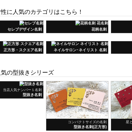
正方形・スクエア名刺
ネイルサロン･ネイリスト 名刺
気の型抜きシリーズ
当店人気ナンバー１名刺
型抜き名刺
コンパクトサイズの名刺
星
型抜き名刺(正方形)
ョップ様にオススメ
刺サイズのポイントカード
地図入りのショップカード
名刺サイズ（表・裏）
ショップカード