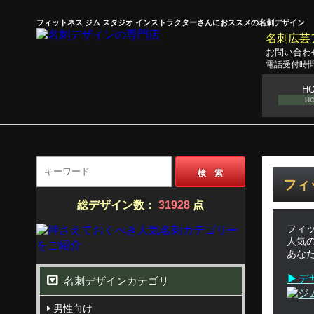
フィットネス ジム スタジオ インストラクターさんにおススメの名刺デザイン
名刺広芸
お問い合わ
電話受付時間
H
H
検 索
フィ
総デザイン数：
31928
点
フィ
人気
あな
▶デ
名刺デザインカテゴリ
男性向け