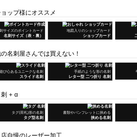
の名刺屋さんでは買えない！
遊び心あるユニークな名刺
手紙のような形の名刺
スライド名刺
レター型 二つ折り 名刺
刺 + α
タグ(荷札)形の名刺
書類やパンフレットに挟める
タグ型名刺
挟める名刺
店自慢のレーザー加工
ヒノキの香り広がる名刺
透明アクリル板を使用した名刺
中
木の名刺
アクリル名刺
刺以外にもこんな商品