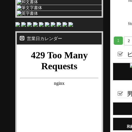
ビ
営業日カレンダー
男
和
女