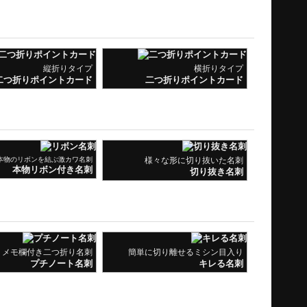
本物のリボンを結ぶ激カワ名刺
様々な形に切り抜いた名刺
本物リボン付き名刺
切り抜き名刺
メモ欄付き二つ折り名刺
簡単に切り離せるミシン目入り
プチノート名刺
キレる名刺
密度繊維板を使用した名刺
厚紙レーザー彫刻名刺
MDF名刺
厚紙レーザー彫刻名刺