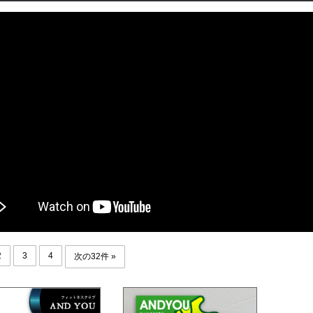
2
3
4
次の32件 »