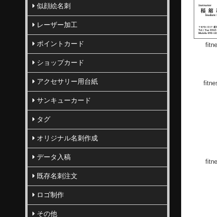
似顔絵名刺
レーザー加工
ポイントカード
fit
ショップカード
アクセサリー用台紙
fitn
サンキューカード
タグ
fit
オリジナル名刺作成
データ入稿
fitn
既存名刺注文
ロゴ制作
その他