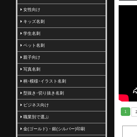
女性向け
キッズ名刺
学生名刺
ペット名刺
親子向け
写真名刺
柄･模様･イラスト名刺
型抜き･切り抜き名刺
ビジネス向け
1
職業別で選ぶ
金(ゴールド)・銀(シルバー)印刷