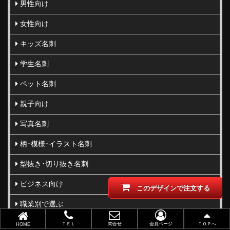
男性向け
女性向け
キッズ名刺
学生名刺
ペット名刺
親子向け
写真名刺
柄･模様･イラスト名刺
型抜き･切り抜き名刺
ビジネス向け
このデザインで注文する
職業別で選ぶ
金(ゴールド)・銀(シルバー)印刷
ＴＥＬ
問合せ
会員ページ
ＴＯＰへ
HOME