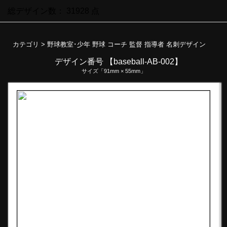
総デザイン数：
31928
点
カテゴリ >
野球教室･少年 野球 コーチ 監督 指導者 名刺デザイン
デザイン番号 【baseball-AB-002】
サイズ「91mm × 55mm」