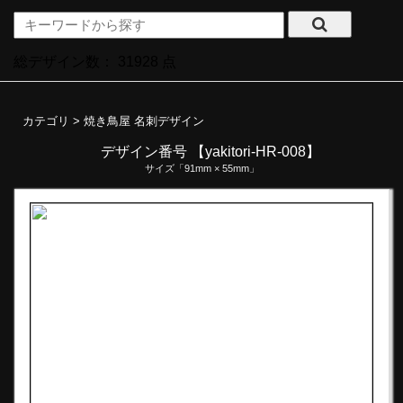
総デザイン数：
31928
点
カテゴリ >
焼き鳥屋 名刺デザイン
デザイン番号 【yakitori-HR-008】
サイズ「91mm × 55mm」