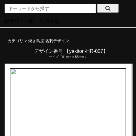
総デザイン数：
31928
点
カテゴリ >
焼き鳥屋 名刺デザイン
デザイン番号 【yakitori-HR-007】
サイズ「91mm × 55mm」