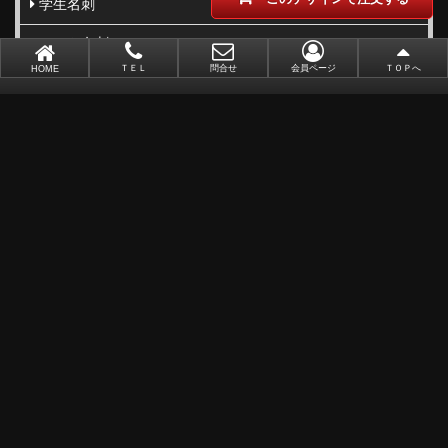
学生名刺
ペット名刺
ＴＥＬ
問合せ
会員ページ
ＴＯＰへ
HOME
親子向け
写真名刺
柄･模様･イラスト名刺
型抜き･切り抜き名刺
ビジネス向け
職業別で選ぶ
金(ゴールド)・銀(シルバー)印刷
似顔絵名刺
レーザー加工
ポイントカード