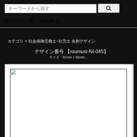
総デザイン数：
31928
点
カテゴリ >
社会保険労務士･社労士 名刺デザイン
デザイン番号 【roumusi-NI-045】
サイズ「91mm × 55mm」