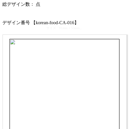
総デザイン数：
点
カテゴリ >
韓国料理･韓国居酒屋 名刺デザイン
デザイン番号 【korean-food-CA-016】
サイズ「91mm × 55mm」