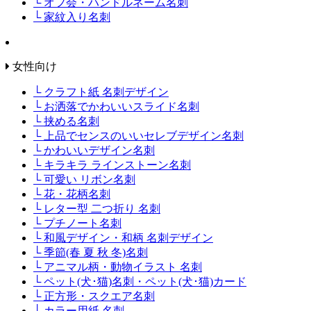
└ オフ会・ハンドルネーム名刺
└ 家紋入り名刺
女性向け
└ クラフト紙 名刺デザイン
└ お洒落でかわいいスライド名刺
└ 挟める名刺
└ 上品でセンスのいいセレブデザイン名刺
└ かわいいデザイン名刺
└ キラキラ ラインストーン名刺
└ 可愛い リボン名刺
└ 花・花柄名刺
└ レター型 二つ折り 名刺
└ プチノート名刺
└ 和風デザイン・和柄 名刺デザイン
└ 季節(春 夏 秋 冬)名刺
└ アニマル柄・動物イラスト 名刺
└ ペット(犬･猫)名刺・ペット(犬･猫)カード
└ 正方形・スクエア名刺
└ カラー用紙 名刺