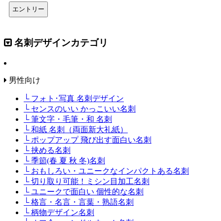
名刺デザインカテゴリ
男性向け
└ フォト･写真 名刺デザイン
└ センスのいい かっこいい名刺
└ 筆文字・毛筆・和 名刺
└ 和紙 名刺（両面新大礼紙）
└ ポップアップ 飛び出す面白い名刺
└ 挟める名刺
└ 季節(春 夏 秋 冬)名刺
└ おもしろい・ユニークなインパクトある名刺
└ 切り取り可能！ミシン目加工名刺
└ ユニークで面白い 個性的な名刺
└ 格言・名言・言葉・熟語名刺
└ 柄物デザイン名刺