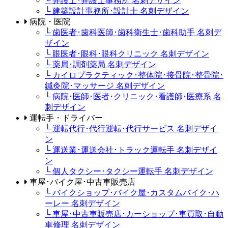
└ 弁護士･弁護士事務所 名刺デザイン
└ 建築設計事務所･設計士 名刺デザイン
病院・医院
└ 歯医者･歯科医師･歯科衛生士･歯科助手 名刺デ
ザイン
└ 眼医者･眼科･眼科クリニック 名刺デザイン
└ 薬局･調剤薬局 名刺デザイン
└ カイロプラクティック･整体院･接骨院･整骨院･
鍼灸院･マッサージ 名刺デザイン
└ 病院･医師･医者･クリニック･看護師･医療系 名
刺デザイン
運転手・ドライバー
└ 運転代行･代行運転･代行サービス 名刺デザイ
ン
└ 運送業･運送会社･トラック運転手 名刺デザイ
ン
└ 個人タクシー･タクシー運転手 名刺デザイン
車屋･バイク屋･中古車販売店
└ バイクショップ･バイク屋･カスタムバイク･ハ
ーレー 名刺デザイン
└ 車屋･中古車販売店･カーショップ･車買取･自動
車修理 名刺デザイン