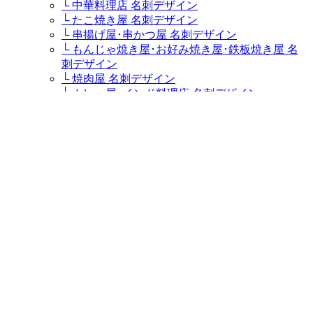
└ 中華料理店 名刺デザイン
└ たこ焼き屋 名刺デザイン
└ 串揚げ屋･串かつ屋 名刺デザイン
└ もんじゃ焼き屋･お好み焼き屋･鉄板焼き屋 名
刺デザイン
└ 焼肉屋 名刺デザイン
└ カレー屋･インド料理店 名刺デザイン
└ カフェ･コーヒー専門店･喫茶店 名刺デザイン
└ ステーキハウス･ステーキ屋 名刺デザイン
└ イタリア料理店･イタリアンレストラン･パスタ
屋 名刺デザイン
└ ラーメン屋・つけ麺屋 名刺デザイン
└ キャバクラ･キャバ･キャバ嬢 名刺デザイン
└ 居酒屋・ダイニングバー 名刺デザイン
└ すし屋･鮨屋･鮨職人･海鮮料理屋 名刺デザイン
└ そば屋 名刺デザイン
└ うどん屋 名刺デザイン
ケーキ屋・スウィーツ
└ パティシエ･ケーキ屋 名刺デザイン
販売ショップ
└ 盆栽園・盆栽士・盆栽職人・盆栽屋 名刺デザ