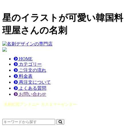
星のイラストが可愛い韓国料
理屋さんの名刺
HOME
カテゴリー
ご注文の流れ
料金表
再注文について
よくある質問
お問い合わせ
名刺広芸アンドユー カスタマーセンター
（0565）21-1970
info@you-meishi.com
電話受付時間： 9：00～17：30（休業日を除く）