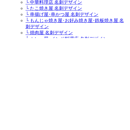
└ 中華料理店 名刺デザイン
└ たこ焼き屋 名刺デザイン
└ 串揚げ屋･串かつ屋 名刺デザイン
└ もんじゃ焼き屋･お好み焼き屋･鉄板焼き屋 名
刺デザイン
└ 焼肉屋 名刺デザイン
└ カレー屋･インド料理店 名刺デザイン
└ カフェ･コーヒー専門店･喫茶店 名刺デザイン
└ ステーキハウス･ステーキ屋 名刺デザイン
└ イタリア料理店･イタリアンレストラン･パスタ
屋 名刺デザイン
└ ラーメン屋・つけ麺屋 名刺デザイン
└ キャバクラ･キャバ･キャバ嬢 名刺デザイン
└ 居酒屋・ダイニングバー 名刺デザイン
└ すし屋･鮨屋･鮨職人･海鮮料理屋 名刺デザイン
└ そば屋 名刺デザイン
└ うどん屋 名刺デザイン
ケーキ屋・スウィーツ
└ パティシエ･ケーキ屋 名刺デザイン
販売ショップ
└ 盆栽園・盆栽士・盆栽職人・盆栽屋 名刺デザ