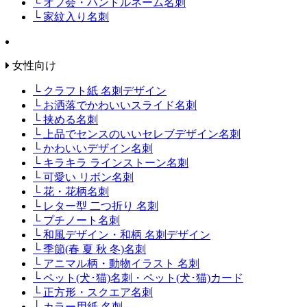
└ オフ会・ハンドルネーム名刺
└ 家紋入り名刺
女性向け
└ クラフト紙 名刺デザイン
└ お洒落でかわいいスライド名刺
└ 挟める名刺
└ 上品でセンスのいいセレブデザイン名刺
└ かわいいデザイン名刺
└ キラキラ ラインストーン名刺
└ 可愛い リボン名刺
└ 花・花柄名刺
└ レター型 二つ折り 名刺
└ プチノート名刺
└ 和風デザイン・和柄 名刺デザイン
└ 季節(春 夏 秋 冬)名刺
└ アニマル柄・動物イラスト 名刺
└ ペット(犬･猫)名刺・ペット(犬･猫)カード
└ 正方形・スクエア名刺
└ カラー用紙 名刺