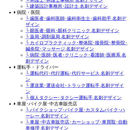
└ 弁護士･弁護士事務所 名刺デザイン
└ 建築設計事務所･設計士 名刺デザイン
病院・医院
└ 歯医者･歯科医師･歯科衛生士･歯科助手 名刺デ
ザイン
└ 眼医者･眼科･眼科クリニック 名刺デザイン
└ 薬局･調剤薬局 名刺デザイン
└ カイロプラクティック･整体院･接骨院･整骨院･
鍼灸院･マッサージ 名刺デザイン
└ 病院･医師･医者･クリニック･看護師･医療系 名
刺デザイン
運転手・ドライバー
└ 運転代行･代行運転･代行サービス 名刺デザイ
ン
└ 運送業･運送会社･トラック運転手 名刺デザイ
ン
└ 個人タクシー･タクシー運転手 名刺デザイン
車屋･バイク屋･中古車販売店
└ バイクショップ･バイク屋･カスタムバイク･ハ
ーレー 名刺デザイン
└ 車屋･中古車販売店･カーショップ･車買取･自動
車修理 名刺デザイン