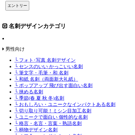
名刺デザインカテゴリ
男性向け
└ フォト･写真 名刺デザイン
└ センスのいい かっこいい名刺
└ 筆文字・毛筆・和 名刺
└ 和紙 名刺（両面新大礼紙）
└ ポップアップ 飛び出す面白い名刺
└ 挟める名刺
└ 季節(春 夏 秋 冬)名刺
└ おもしろい・ユニークなインパクトある名刺
└ 切り取り可能！ミシン目加工名刺
└ ユニークで面白い 個性的な名刺
└ 格言・名言・言葉・熟語名刺
└ 柄物デザイン名刺