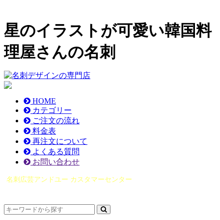
星のイラストが可愛い韓国料
理屋さんの名刺
HOME
カテゴリー
ご注文の流れ
料金表
再注文について
よくある質問
お問い合わせ
名刺広芸アンドユー カスタマーセンター
（0565）21-1970
info@you-meishi.com
電話受付時間： 9：00～17：30（休業日を除く）