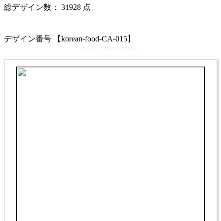
総デザイン数：
31928
点
カテゴリ >
韓国料理･韓国居酒屋 名刺デザイン
デザイン番号 【korean-food-CA-015】
サイズ「91mm × 55mm」