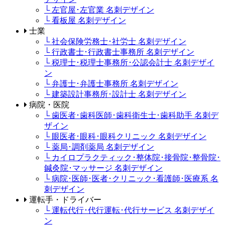
└ 左官屋･左官業 名刺デザイン
└ 看板屋 名刺デザイン
士業
└ 社会保険労務士･社労士 名刺デザイン
└ 行政書士･行政書士事務所 名刺デザイン
└ 税理士･税理士事務所･公認会計士 名刺デザイ
ン
└ 弁護士･弁護士事務所 名刺デザイン
└ 建築設計事務所･設計士 名刺デザイン
病院・医院
└ 歯医者･歯科医師･歯科衛生士･歯科助手 名刺デ
ザイン
└ 眼医者･眼科･眼科クリニック 名刺デザイン
└ 薬局･調剤薬局 名刺デザイン
└ カイロプラクティック･整体院･接骨院･整骨院･
鍼灸院･マッサージ 名刺デザイン
└ 病院･医師･医者･クリニック･看護師･医療系 名
刺デザイン
運転手・ドライバー
└ 運転代行･代行運転･代行サービス 名刺デザイ
ン