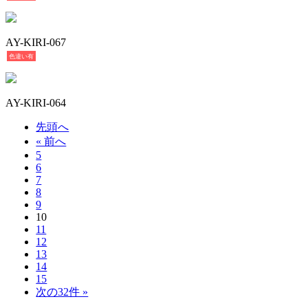
AY-KIRI-067
色違い有
AY-KIRI-064
先頭へ
« 前へ
5
6
7
8
9
10
11
12
13
14
15
次の32件 »