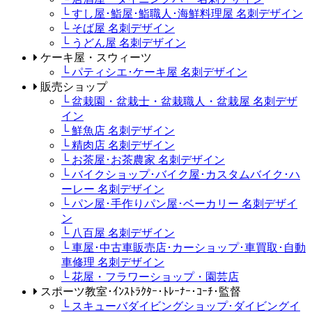
└ すし屋･鮨屋･鮨職人･海鮮料理屋 名刺デザイン
└ そば屋 名刺デザイン
└ うどん屋 名刺デザイン
ケーキ屋・スウィーツ
└ パティシエ･ケーキ屋 名刺デザイン
販売ショップ
└ 盆栽園・盆栽士・盆栽職人・盆栽屋 名刺デザ
イン
└ 鮮魚店 名刺デザイン
└ 精肉店 名刺デザイン
└ お茶屋･お茶農家 名刺デザイン
└ バイクショップ･バイク屋･カスタムバイク･ハ
ーレー 名刺デザイン
└ パン屋･手作りパン屋･ベーカリー 名刺デザイ
ン
└ 八百屋 名刺デザイン
└ 車屋･中古車販売店･カーショップ･車買取･自動
車修理 名刺デザイン
└ 花屋・フラワーショップ・園芸店
スポーツ教室･ｲﾝｽﾄﾗｸﾀｰ･ﾄﾚｰﾅｰ･ｺｰﾁ･監督
└ スキューバダイビングショップ･ダイビングイ