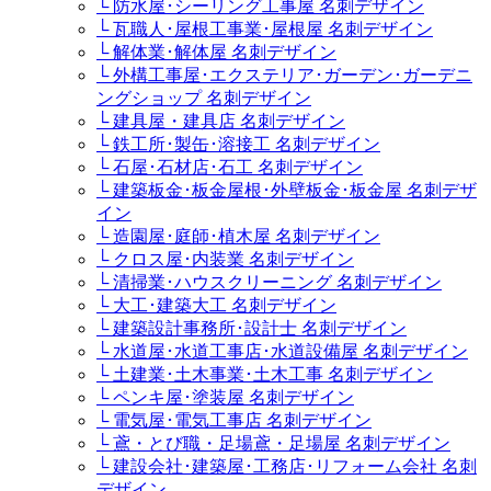
└ 防水屋･シーリング工事屋 名刺デザイン
└ 瓦職人･屋根工事業･屋根屋 名刺デザイン
└ 解体業･解体屋 名刺デザイン
└ 外構工事屋･エクステリア･ガーデン･ガーデニ
ングショップ 名刺デザイン
└ 建具屋・建具店 名刺デザイン
└ 鉄工所･製缶･溶接工 名刺デザイン
└ 石屋･石材店･石工 名刺デザイン
└ 建築板金･板金屋根･外壁板金･板金屋 名刺デザ
イン
└ 造園屋･庭師･植木屋 名刺デザイン
└ クロス屋･内装業 名刺デザイン
└ 清掃業･ハウスクリーニング 名刺デザイン
└ 大工･建築大工 名刺デザイン
└ 建築設計事務所･設計士 名刺デザイン
└ 水道屋･水道工事店･水道設備屋 名刺デザイン
└ 土建業･土木事業･土木工事 名刺デザイン
└ ペンキ屋･塗装屋 名刺デザイン
└ 電気屋･電気工事店 名刺デザイン
└ 鳶・とび職・足場鳶・足場屋 名刺デザイン
└ 建設会社･建築屋･工務店･リフォーム会社 名刺
デザイン