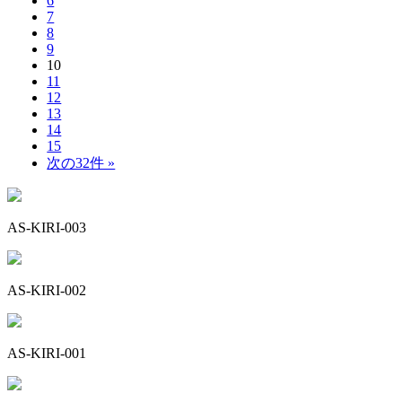
6
7
8
9
10
11
12
13
14
15
次の32件 »
AS-KIRI-003
AS-KIRI-002
AS-KIRI-001