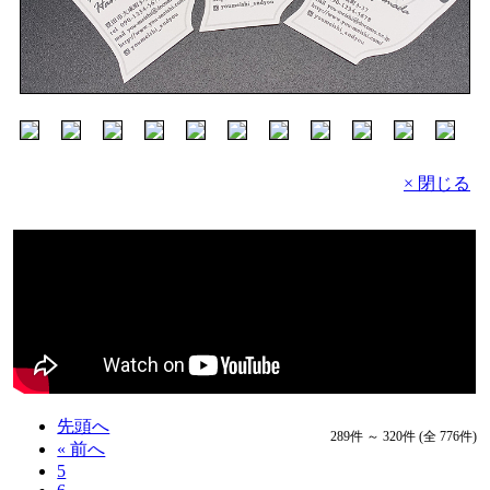
× 閉じる
先頭へ
289件 ～ 320件 (全 776件)
« 前へ
5