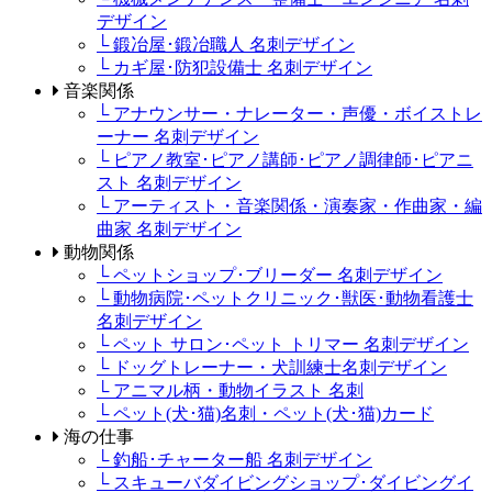
デザイン
└ 鍛冶屋･鍛冶職人 名刺デザイン
└ カギ屋･防犯設備士 名刺デザイン
音楽関係
└ アナウンサー・ナレーター・声優・ボイストレ
ーナー 名刺デザイン
└ ピアノ教室･ピアノ講師･ピアノ調律師･ピアニ
スト 名刺デザイン
└ アーティスト・音楽関係・演奏家・作曲家・編
曲家 名刺デザイン
動物関係
└ ペットショップ･ブリーダー 名刺デザイン
└ 動物病院･ペットクリニック･獣医･動物看護士
名刺デザイン
└ ペット サロン･ペット トリマー 名刺デザイン
└ ドッグトレーナー・犬訓練士名刺デザイン
└ アニマル柄・動物イラスト 名刺
└ ペット(犬･猫)名刺・ペット(犬･猫)カード
海の仕事
└ 釣船･チャーター船 名刺デザイン
└ スキューバダイビングショップ･ダイビングイ