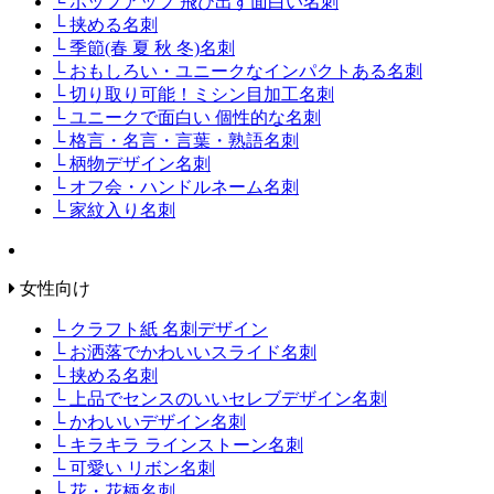
└ ポップアップ 飛び出す面白い名刺
└ 挟める名刺
└ 季節(春 夏 秋 冬)名刺
└ おもしろい・ユニークなインパクトある名刺
└ 切り取り可能！ミシン目加工名刺
└ ユニークで面白い 個性的な名刺
└ 格言・名言・言葉・熟語名刺
└ 柄物デザイン名刺
└ オフ会・ハンドルネーム名刺
└ 家紋入り名刺
女性向け
└ クラフト紙 名刺デザイン
└ お洒落でかわいいスライド名刺
└ 挟める名刺
└ 上品でセンスのいいセレブデザイン名刺
└ かわいいデザイン名刺
└ キラキラ ラインストーン名刺
└ 可愛い リボン名刺
└ 花・花柄名刺