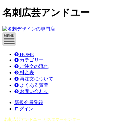
名刺広芸アンドユー
HOME
カテゴリー
ご注文の流れ
料金表
再注文について
よくある質問
お問い合わせ
新規会員登録
ログイン
名刺広芸アンドユー カスタマーセンター
（0565）21-1970
info@you-meishi.com
電話受付時間： 9：00～17：30（休業日を除く）