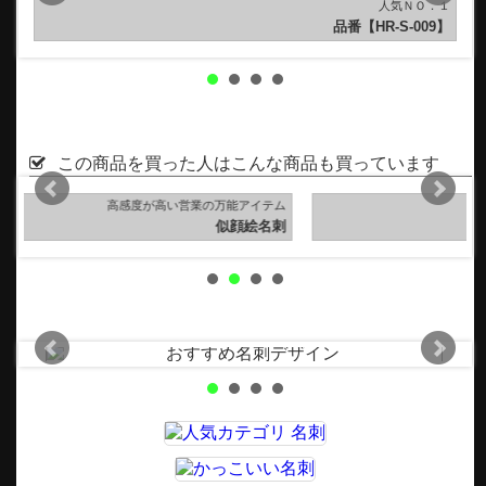
人気ＮＯ．１
人気
HR-S-009】
品番【NI-S
この商品を買った人はこんな商品も買っています
ム
ロゴを入稿して作成
刺
ロゴ入稿名刺