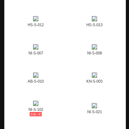
HS-S-012
HS-S-013
NI-S-007
NI-S-008
AB-S-010
KN-S-003
NI-S-102
NI-S-021
色違い有