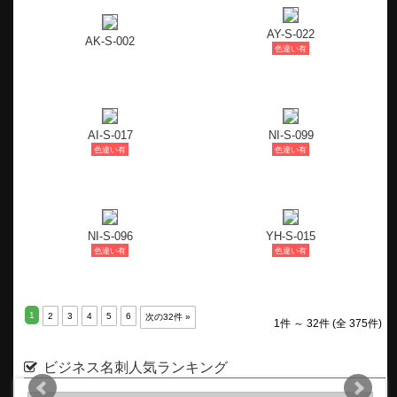
AY-S-022
AK-S-002
色違い有
AI-S-017
NI-S-099
色違い有
色違い有
NI-S-096
YH-S-015
色違い有
色違い有
1
2
3
4
5
6
次の32件 »
1件 ～ 32件 (全 375件)
ビジネス名刺人気ランキング