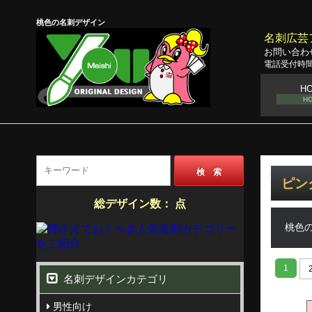
桃色の名刺デザイン
名刺広芸
お問い合わ
電話受付時間
H
H
検 索
ピン
総デザイン数：
点
桃色
1
名刺デザインカテゴリ
男性向け