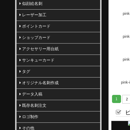
似顔絵名刺
pink
レーザー加工
ポイントカード
pink
ショップカード
アクセサリー用台紙
pink
サンキューカード
タグ
pink-
オリジナル名刺作成
データ入稿
1
2
既存名刺注文
ビ
ロゴ制作
その他