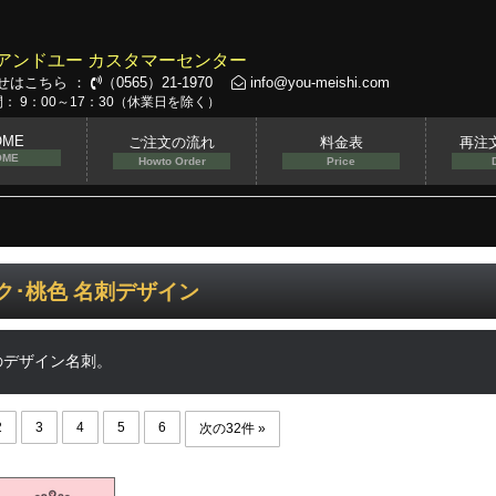
アンドユー カスタマーセンター
せはこちら ：
（0565）21-1970
info@you-meishi.com
： 9：00～17：30（休業日を除く）
OME
ご注文の流れ
料金表
再注
OME
Howto Order
Price
ク･桃色 名刺デザイン
のデザイン名刺。
2
3
4
5
6
次の32件 »