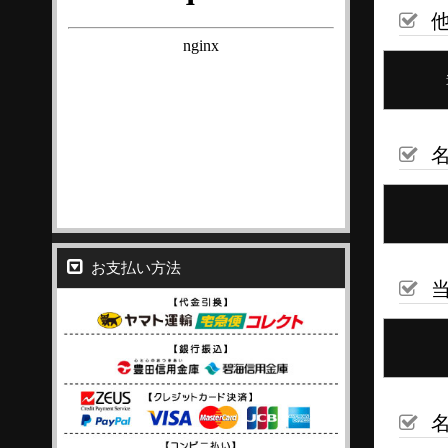
他
名
お支払い方法
当
名