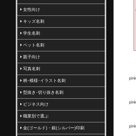
女性向け
キッズ名刺
学生名刺
ペット名刺
親子向け
写真名刺
pin
柄･模様･イラスト名刺
型抜き･切り抜き名刺
pin
ビジネス向け
職業別で選ぶ
pin
金(ゴールド)・銀(シルバー)印刷