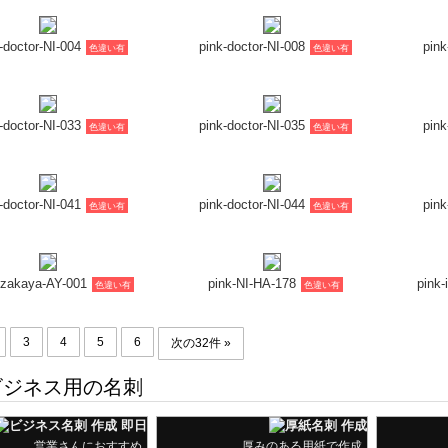
-doctor-NI-004
pink-doctor-NI-008
pink
色違い有
色違い有
-doctor-NI-033
pink-doctor-NI-035
pink
色違い有
色違い有
-doctor-NI-041
pink-doctor-NI-044
pink
色違い有
色違い有
izakaya-AY-001
pink-NI-HA-178
pink-
色違い有
色違い有
3
4
5
6
次の32件 »
ジネス用の名刺
営業さんにおすすめ
厚みのある用紙で作成