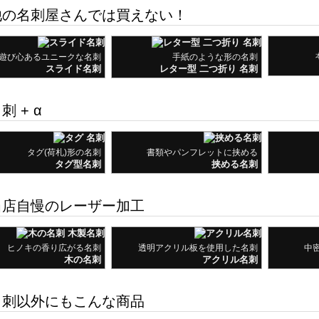
の名刺屋さんでは買えない！
遊び心あるユニークな名刺
手紙のような形の名刺
スライド名刺
レター型 二つ折り 名刺
刺 + α
タグ(荷札)形の名刺
書類やパンフレットに挟める
タグ型名刺
挟める名刺
店自慢のレーザー加工
ヒノキの香り広がる名刺
透明アクリル板を使用した名刺
中
木の名刺
アクリル名刺
刺以外にもこんな商品