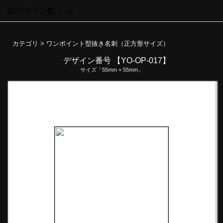
総デザイン数：
点
カテゴリ >
ワンポイント型抜き名刺（正方形サイズ）
デザイン番号 【YO-OP-017】
サイズ「55mm × 55mm」