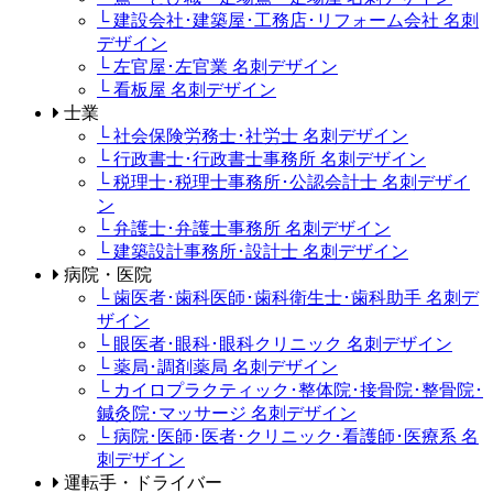
└ 建設会社･建築屋･工務店･リフォーム会社 名刺
デザイン
└ 左官屋･左官業 名刺デザイン
└ 看板屋 名刺デザイン
士業
└ 社会保険労務士･社労士 名刺デザイン
└ 行政書士･行政書士事務所 名刺デザイン
└ 税理士･税理士事務所･公認会計士 名刺デザイ
ン
└ 弁護士･弁護士事務所 名刺デザイン
└ 建築設計事務所･設計士 名刺デザイン
病院・医院
└ 歯医者･歯科医師･歯科衛生士･歯科助手 名刺デ
ザイン
└ 眼医者･眼科･眼科クリニック 名刺デザイン
└ 薬局･調剤薬局 名刺デザイン
└ カイロプラクティック･整体院･接骨院･整骨院･
鍼灸院･マッサージ 名刺デザイン
└ 病院･医師･医者･クリニック･看護師･医療系 名
刺デザイン
運転手・ドライバー