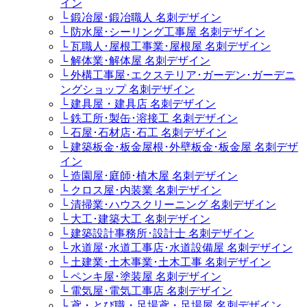
イン
└ 鍛冶屋･鍛冶職人 名刺デザイン
└ 防水屋･シーリング工事屋 名刺デザイン
└ 瓦職人･屋根工事業･屋根屋 名刺デザイン
└ 解体業･解体屋 名刺デザイン
└ 外構工事屋･エクステリア･ガーデン･ガーデニ
ングショップ 名刺デザイン
└ 建具屋・建具店 名刺デザイン
└ 鉄工所･製缶･溶接工 名刺デザイン
└ 石屋･石材店･石工 名刺デザイン
└ 建築板金･板金屋根･外壁板金･板金屋 名刺デザ
イン
└ 造園屋･庭師･植木屋 名刺デザイン
└ クロス屋･内装業 名刺デザイン
└ 清掃業･ハウスクリーニング 名刺デザイン
└ 大工･建築大工 名刺デザイン
└ 建築設計事務所･設計士 名刺デザイン
└ 水道屋･水道工事店･水道設備屋 名刺デザイン
└ 土建業･土木事業･土木工事 名刺デザイン
└ ペンキ屋･塗装屋 名刺デザイン
└ 電気屋･電気工事店 名刺デザイン
└ 鳶・とび職・足場鳶・足場屋 名刺デザイン