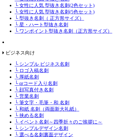
└ 女性に人気 型抜き名刺(2色セット)
└ 女性に人気 型抜き名刺(5色セット)
└ 型抜き名刺（ 正方形サイズ）
└ 星・ハート型抜き名刺
└ ワンポイント型抜き名刺（正方形サイズ）
ビジネス向け
└ シンプル ビジネス名刺
└ ロゴ入稿名刺
└ 厚紙名刺
└ qrコード入り名刺
└ 顔写真付き名刺
└ 営業名刺
└ 筆文字・毛筆・和 名刺
└ 和紙 名刺（両面新大礼紙）
└ 挟める名刺
└ イベント名刺～四季折々のご挨拶に～
└ シンプルデザイン名刺
└ 選べる名刺裏面デザイン