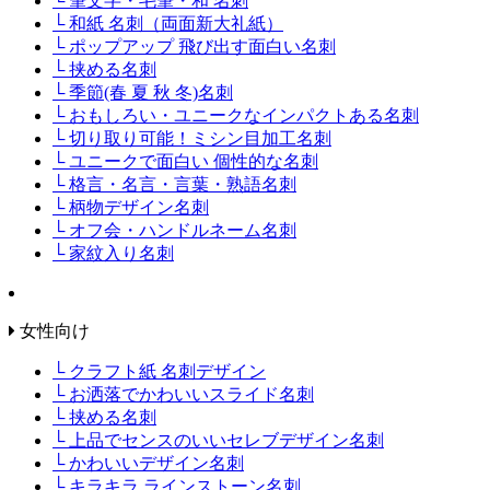
└ 筆文字・毛筆・和 名刺
└ 和紙 名刺（両面新大礼紙）
└ ポップアップ 飛び出す面白い名刺
└ 挟める名刺
└ 季節(春 夏 秋 冬)名刺
└ おもしろい・ユニークなインパクトある名刺
└ 切り取り可能！ミシン目加工名刺
└ ユニークで面白い 個性的な名刺
└ 格言・名言・言葉・熟語名刺
└ 柄物デザイン名刺
└ オフ会・ハンドルネーム名刺
└ 家紋入り名刺
女性向け
└ クラフト紙 名刺デザイン
└ お洒落でかわいいスライド名刺
└ 挟める名刺
└ 上品でセンスのいいセレブデザイン名刺
└ かわいいデザイン名刺
└ キラキラ ラインストーン名刺