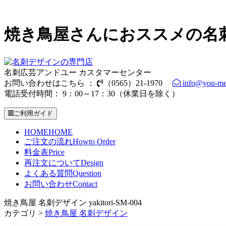
焼き鳥屋さんにおススメの名
名刺広芸アンドユー カスタマーセンター
お問い合わせはこちら ：
（0565）21-1970
info@you-me
電話受付時間： 9：00～17：30（休業日を除く）
ご利用ガイド
HOME
HOME
ご注文の流れ
Howto Order
料金表
Price
再注文について
Design
よくある質問
Question
お問い合わせ
Contact
焼き鳥屋 名刺デザイン yakitori-SM-004
カテゴリ >
焼き鳥屋 名刺デザイン