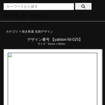
総デザイン数：
31928
点
カテゴリ >
焼き鳥屋 名刺デザイン
デザイン番号 【yakitori-NI-025】
サイズ「91mm × 55mm」