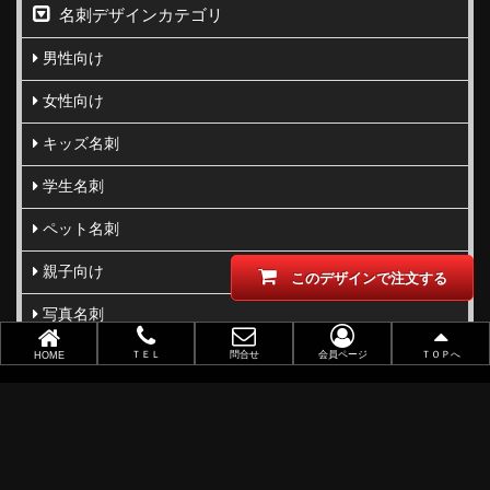
名刺デザインカテゴリ
男性向け
女性向け
キッズ名刺
学生名刺
ペット名刺
親子向け
このデザインで注文する
写真名刺
柄･模様･イラスト名刺
ＴＥＬ
問合せ
会員ページ
ＴＯＰへ
HOME
型抜き･切り抜き名刺
ビジネス向け
職業別で選ぶ