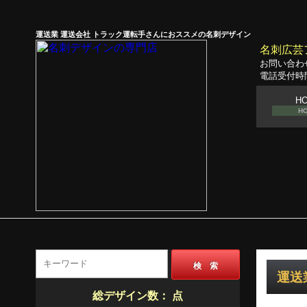
運送業 運送会社 トラック運転手さんにおススメの名刺デザイン
名刺広芸
お問い合わ
電話受付時間
H
H
検 索
運送
総デザイン数：
点