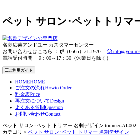
ペット サロン･ペットトリマ
名刺広芸アンドユー カスタマーセンター
お問い合わせはこちら ：
（0565）21-1970
info@you-me
電話受付時間： 9：00～17：30（休業日を除く）
ご利用ガイド
HOME
HOME
ご注文の流れ
Howto Order
料金表
Price
再注文について
Design
よくある質問
Question
お問い合わせ
Contact
ペット サロン･ペット トリマー 名刺デザイン trimmer-AI-002
カテゴリ >
ペット サロン･ペット トリマー 名刺デザイン