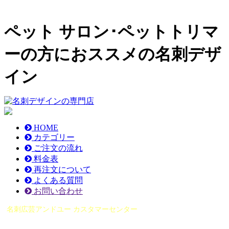
ペット サロン･ペットトリマ
ーの方におススメの名刺デザ
イン
HOME
カテゴリー
ご注文の流れ
料金表
再注文について
よくある質問
お問い合わせ
名刺広芸アンドユー カスタマーセンター
（0565）21-1970
info@you-meishi.com
電話受付時間： 9：00～17：30（休業日を除く）