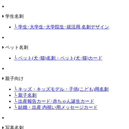
学生名刺
└ 学生･大学生･大学院生･就活用 名刺デザイン
ペット名刺
└ ペット(犬･猫)名刺・ペット(犬･猫)カード
親子向け
└ キッズ・キッズモデル・子供(こども)用名刺
└ 親子名刺
└ 出産報告カード･赤ちゃん誕生カード
└ 結婚・出産 内祝い用メッセージカード
写真名刺