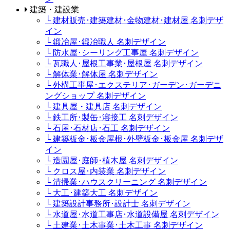
建築・建設業
└ 建材販売･建築建材･金物建材･建材屋 名刺デザ
イン
└ 鍛冶屋･鍛冶職人 名刺デザイン
└ 防水屋･シーリング工事屋 名刺デザイン
└ 瓦職人･屋根工事業･屋根屋 名刺デザイン
└ 解体業･解体屋 名刺デザイン
└ 外構工事屋･エクステリア･ガーデン･ガーデニ
ングショップ 名刺デザイン
└ 建具屋・建具店 名刺デザイン
└ 鉄工所･製缶･溶接工 名刺デザイン
└ 石屋･石材店･石工 名刺デザイン
└ 建築板金･板金屋根･外壁板金･板金屋 名刺デザ
イン
└ 造園屋･庭師･植木屋 名刺デザイン
└ クロス屋･内装業 名刺デザイン
└ 清掃業･ハウスクリーニング 名刺デザイン
└ 大工･建築大工 名刺デザイン
└ 建築設計事務所･設計士 名刺デザイン
└ 水道屋･水道工事店･水道設備屋 名刺デザイン
└ 土建業･土木事業･土木工事 名刺デザイン