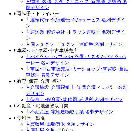
└ 病院･医師･医者･クリニック･看護師･医療系 名
刺デザイン
運転手・ドライバー
└ 運転代行･代行運転･代行サービス 名刺デザイ
ン
└ 運送業･運送会社･トラック運転手 名刺デザイ
ン
└ 個人タクシー･タクシー運転手 名刺デザイン
車屋･バイク屋･中古車販売店
└ バイクショップ･バイク屋･カスタムバイク･ハ
ーレー 名刺デザイン
└ 車屋･中古車販売店･カーショップ･車買取･自動
車修理 名刺デザイン
教育･保育･介護･福祉
└ 介護施設･介護福祉士･訪問介護･ヘルパー 名刺
デザイン
└ 保育士･保育園･幼稚園･託児所 名刺デザイン
不動産・宅地建物取引業
└ 不動産屋･宅地建物取引業 名刺デザイン
便利屋・出張
└ 買取屋･出張買取 名刺デザイン
└ 便利屋 名刺デザイン