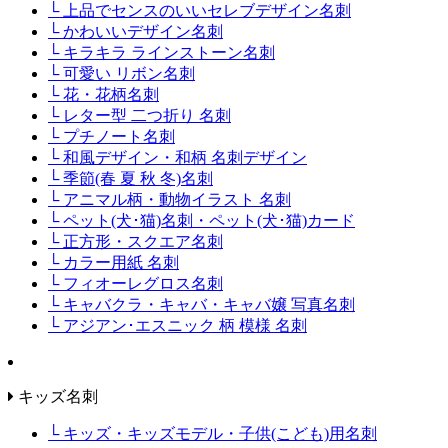
└ 上品でセンスのいいセレブデザイン名刺
└ かわいいデザイン名刺
└ キラキラ ラインストーン名刺
└ 可愛い リボン名刺
└ 花・花柄名刺
└ レター型 二つ折り 名刺
└ プチノート名刺
└ 和風デザイン・和柄 名刺デザイン
└ 季節(春 夏 秋 冬)名刺
└ アニマル柄・動物イラスト 名刺
└ ペット(犬･猫)名刺・ペット(犬･猫)カード
└ 正方形・スクエア名刺
└ カラー用紙 名刺
└ フィオーレグロス名刺
└ キャバクラ・キャバ・キャバ嬢 写真名刺
└ アジアン･エスニック 柄 模様 名刺
キッズ名刺
└ キッズ・キッズモデル・子供(こども)用名刺