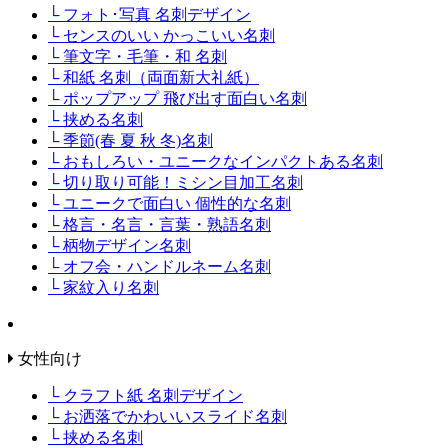
└ フォト･写真 名刺デザイン
└ センスのいい かっこいい名刺
└ 筆文字・毛筆・和 名刺
└ 和紙 名刺（両面新大礼紙）
└ ポップアップ 飛び出す面白い名刺
└ 挟める名刺
└ 季節(春 夏 秋 冬)名刺
└ おもしろい・ユニークなインパクトある名刺
└ 切り取り可能！ミシン目加工名刺
└ ユニークで面白い 個性的な名刺
└ 格言・名言・言葉・熟語名刺
└ 柄物デザイン名刺
└ オフ会・ハンドルネーム名刺
└ 家紋入り名刺
女性向け
└ クラフト紙 名刺デザイン
└ お洒落でかわいいスライド名刺
└ 挟める名刺