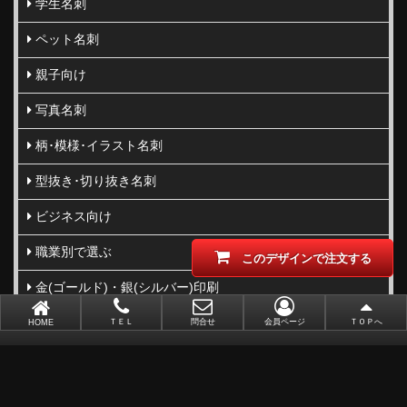
学生名刺
ペット名刺
親子向け
写真名刺
柄･模様･イラスト名刺
型抜き･切り抜き名刺
ビジネス向け
職業別で選ぶ
このデザインで注文する
金(ゴールド)・銀(シルバー)印刷
似顔絵名刺
ＴＥＬ
問合せ
会員ページ
ＴＯＰへ
HOME
レーザー加工
ポイントカード