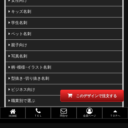
女性向け
キッズ名刺
学生名刺
ペット名刺
親子向け
写真名刺
柄･模様･イラスト名刺
型抜き･切り抜き名刺
ビジネス向け
このデザインで注文する
職業別で選ぶ
金(ゴールド)・銀(シルバー)印刷
ＴＥＬ
問合せ
会員ページ
ＴＯＰへ
HOME
似顔絵名刺