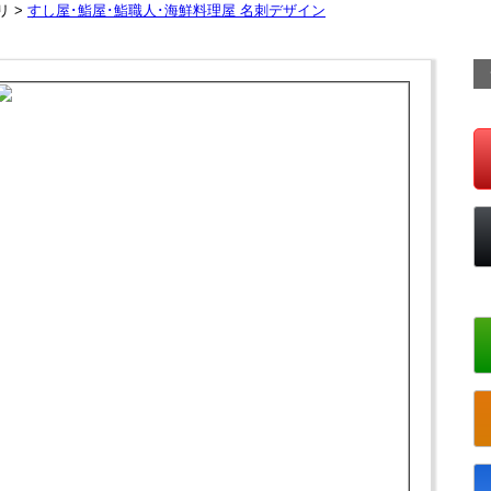
リ >
すし屋･鮨屋･鮨職人･海鮮料理屋 名刺デザイン