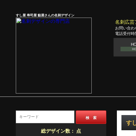
すし屋 寿司屋 鮨屋さんの名刺デザイン
名刺広芸
お問い合わ
電話受付時間
H
H
検 索
すし
総デザイン数：
点