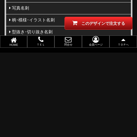
写真名刺
柄･模様･イラスト名刺
このデザインで注文する
型抜き･切り抜き名刺
ビジネス向け
ＴＥＬ
問合せ
会員ページ
ＴＯＰへ
HOME
職業別で選ぶ
金(ゴールド)・銀(シルバー)印刷
似顔絵名刺
レーザー加工
ポイントカード
ショップカード
アクセサリー用台紙