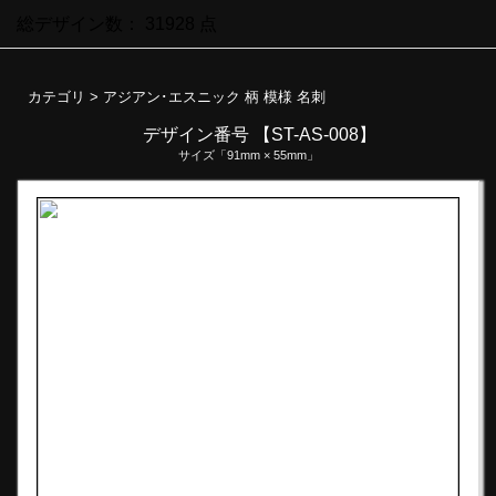
総デザイン数：
31928
点
カテゴリ >
アジアン･エスニック 柄 模様 名刺
デザイン番号 【ST-AS-008】
サイズ「91mm × 55mm」