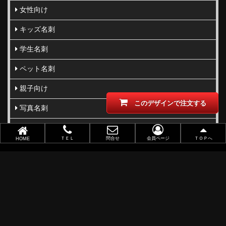
女性向け
キッズ名刺
学生名刺
ペット名刺
親子向け
このデザインで注文する
写真名刺
柄･模様･イラスト名刺
ＴＥＬ
問合せ
会員ページ
ＴＯＰへ
HOME
型抜き･切り抜き名刺
ビジネス向け
職業別で選ぶ
金(ゴールド)・銀(シルバー)印刷
似顔絵名刺