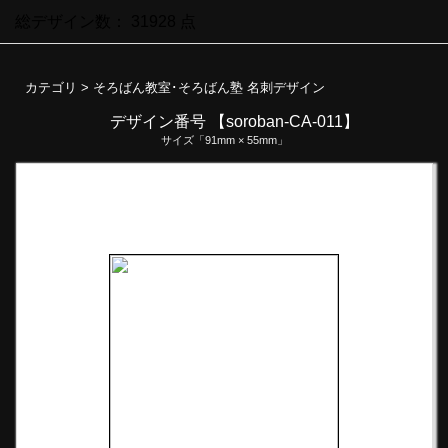
総デザイン数：
31928
点
カテゴリ >
そろばん教室･そろばん塾 名刺デザイン
デザイン番号 【soroban-CA-011】
サイズ「91mm × 55mm」