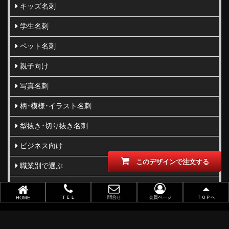
キッズ名刺
学生名刺
ペット名刺
親子向け
写真名刺
柄･模様･イラスト名刺
型抜き･切り抜き名刺
ビジネス向け
このデザインで注文する
職業別で選ぶ
金(ゴールド)・銀(シルバー)印刷
ＴＥＬ
問合せ
会員ページ
ＴＯＰへ
HOME
似顔絵名刺
レーザー加工