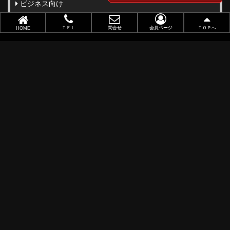
ビジネス向け
職業別で選ぶ
ＴＥＬ
問合せ
会員ページ
ＴＯＰへ
HOME
金(ゴールド)・銀(シルバー)印刷
似顔絵名刺
レーザー加工
ポイントカード
ショップカード
アクセサリー用台紙
サンキューカード
タグ
オリジナル名刺作成
データ入稿