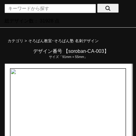
総デザイン数：
31928
点
カテゴリ >
そろばん教室･そろばん塾 名刺デザイン
デザイン番号 【soroban-CA-003】
サイズ「91mm × 55mm」