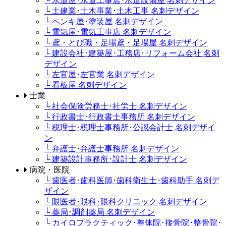
└ 水道屋･水道工事店･水道設備屋 名刺デザイン
└ 土建業･土木事業･土木工事 名刺デザイン
└ ペンキ屋･塗装屋 名刺デザイン
└ 電気屋･電気工事店 名刺デザイン
└ 鳶・とび職・足場鳶・足場屋 名刺デザイン
└ 建設会社･建築屋･工務店･リフォーム会社 名刺
デザイン
└ 左官屋･左官業 名刺デザイン
└ 看板屋 名刺デザイン
士業
└ 社会保険労務士･社労士 名刺デザイン
└ 行政書士･行政書士事務所 名刺デザイン
└ 税理士･税理士事務所･公認会計士 名刺デザイ
ン
└ 弁護士･弁護士事務所 名刺デザイン
└ 建築設計事務所･設計士 名刺デザイン
病院・医院
└ 歯医者･歯科医師･歯科衛生士･歯科助手 名刺デ
ザイン
└ 眼医者･眼科･眼科クリニック 名刺デザイン
└ 薬局･調剤薬局 名刺デザイン
└ カイロプラクティック･整体院･接骨院･整骨院･