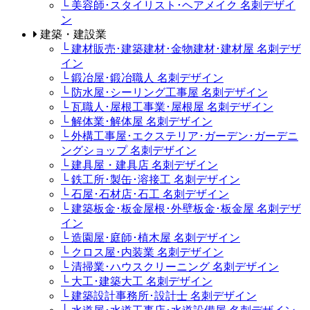
└ 美容師･スタイリスト･ヘアメイク 名刺デザイ
ン
建築・建設業
└ 建材販売･建築建材･金物建材･建材屋 名刺デザ
イン
└ 鍛冶屋･鍛冶職人 名刺デザイン
└ 防水屋･シーリング工事屋 名刺デザイン
└ 瓦職人･屋根工事業･屋根屋 名刺デザイン
└ 解体業･解体屋 名刺デザイン
└ 外構工事屋･エクステリア･ガーデン･ガーデニ
ングショップ 名刺デザイン
└ 建具屋・建具店 名刺デザイン
└ 鉄工所･製缶･溶接工 名刺デザイン
└ 石屋･石材店･石工 名刺デザイン
└ 建築板金･板金屋根･外壁板金･板金屋 名刺デザ
イン
└ 造園屋･庭師･植木屋 名刺デザイン
└ クロス屋･内装業 名刺デザイン
└ 清掃業･ハウスクリーニング 名刺デザイン
└ 大工･建築大工 名刺デザイン
└ 建築設計事務所･設計士 名刺デザイン