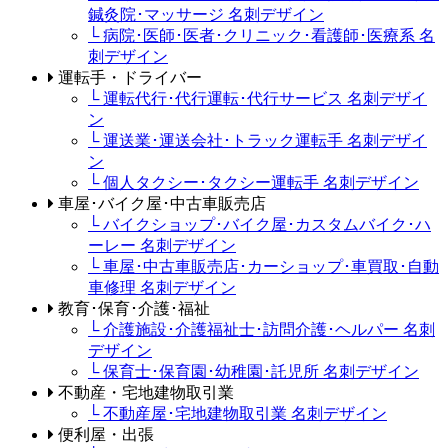
鍼灸院･マッサージ 名刺デザイン
└ 病院･医師･医者･クリニック･看護師･医療系 名
刺デザイン
運転手・ドライバー
└ 運転代行･代行運転･代行サービス 名刺デザイ
ン
└ 運送業･運送会社･トラック運転手 名刺デザイ
ン
└ 個人タクシー･タクシー運転手 名刺デザイン
車屋･バイク屋･中古車販売店
└ バイクショップ･バイク屋･カスタムバイク･ハ
ーレー 名刺デザイン
└ 車屋･中古車販売店･カーショップ･車買取･自動
車修理 名刺デザイン
教育･保育･介護･福祉
└ 介護施設･介護福祉士･訪問介護･ヘルパー 名刺
デザイン
└ 保育士･保育園･幼稚園･託児所 名刺デザイン
不動産・宅地建物取引業
└ 不動産屋･宅地建物取引業 名刺デザイン
便利屋・出張