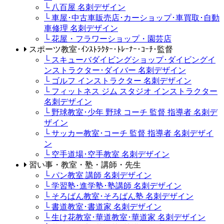
└ 八百屋 名刺デザイン
└ 車屋･中古車販売店･カーショップ･車買取･自動
車修理 名刺デザイン
└ 花屋・フラワーショップ・園芸店
スポーツ教室･ｲﾝｽﾄﾗｸﾀｰ･ﾄﾚｰﾅｰ･ｺｰﾁ･監督
└ スキューバダイビングショップ･ダイビングイ
ンストラクター･ダイバー 名刺デザイン
└ ゴルフ インストラクター 名刺デザイン
└ フィットネス ジム スタジオ インストラクター
名刺デザイン
└ 野球教室･少年 野球 コーチ 監督 指導者 名刺デ
ザイン
└ サッカー教室･コーチ 監督 指導者 名刺デザイ
ン
└ 空手道場･空手教室 名刺デザイン
習い事・教室・塾・講師・先生
└ パン教室 講師 名刺デザイン
└ 学習塾･進学塾･塾講師 名刺デザイン
└ そろばん教室･そろばん塾 名刺デザイン
└ 書道教室･書道家 名刺デザイン
└ 生け花教室･華道教室･華道家 名刺デザイン