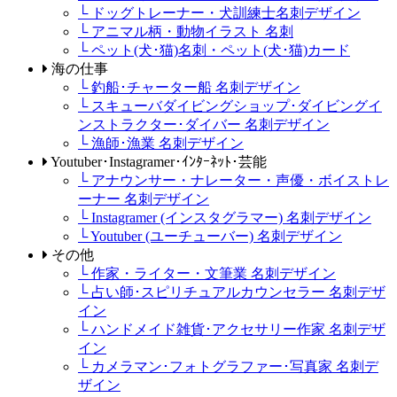
└ ドッグトレーナー・犬訓練士名刺デザイン
└ アニマル柄・動物イラスト 名刺
└ ペット(犬･猫)名刺・ペット(犬･猫)カード
海の仕事
└ 釣船･チャーター船 名刺デザイン
└ スキューバダイビングショップ･ダイビングイ
ンストラクター･ダイバー 名刺デザイン
└ 漁師･漁業 名刺デザイン
Youtuber･Instagramer･ｲﾝﾀｰﾈｯﾄ･芸能
└ アナウンサー・ナレーター・声優・ボイストレ
ーナー 名刺デザイン
└ Instagramer (インスタグラマー) 名刺デザイン
└ Youtuber (ユーチューバー) 名刺デザイン
その他
└ 作家・ライター・文筆業 名刺デザイン
└ 占い師･スピリチュアルカウンセラー 名刺デザ
イン
└ ハンドメイド雑貨･アクセサリー作家 名刺デザ
イン
└ カメラマン･フォトグラファー･写真家 名刺デ
ザイン