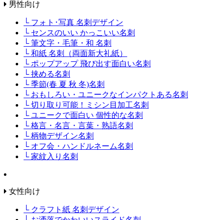
男性向け
└ フォト･写真 名刺デザイン
└ センスのいい かっこいい名刺
└ 筆文字・毛筆・和 名刺
└ 和紙 名刺（両面新大礼紙）
└ ポップアップ 飛び出す面白い名刺
└ 挟める名刺
└ 季節(春 夏 秋 冬)名刺
└ おもしろい・ユニークなインパクトある名刺
└ 切り取り可能！ミシン目加工名刺
└ ユニークで面白い 個性的な名刺
└ 格言・名言・言葉・熟語名刺
└ 柄物デザイン名刺
└ オフ会・ハンドルネーム名刺
└ 家紋入り名刺
女性向け
└ クラフト紙 名刺デザイン
└ お洒落でかわいいスライド名刺