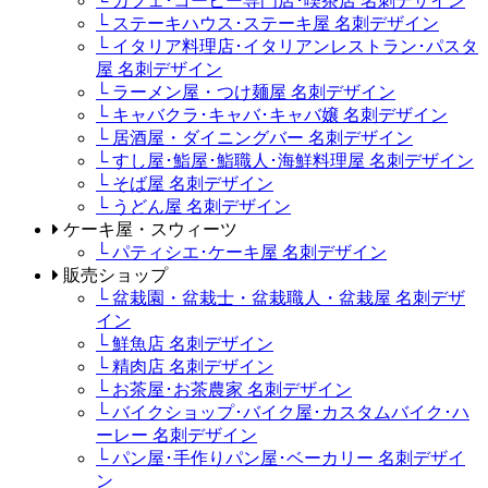
└ カフェ･コーヒー専門店･喫茶店 名刺デザイン
└ ステーキハウス･ステーキ屋 名刺デザイン
└ イタリア料理店･イタリアンレストラン･パスタ
屋 名刺デザイン
└ ラーメン屋・つけ麺屋 名刺デザイン
└ キャバクラ･キャバ･キャバ嬢 名刺デザイン
└ 居酒屋・ダイニングバー 名刺デザイン
└ すし屋･鮨屋･鮨職人･海鮮料理屋 名刺デザイン
└ そば屋 名刺デザイン
└ うどん屋 名刺デザイン
ケーキ屋・スウィーツ
└ パティシエ･ケーキ屋 名刺デザイン
販売ショップ
└ 盆栽園・盆栽士・盆栽職人・盆栽屋 名刺デザ
イン
└ 鮮魚店 名刺デザイン
└ 精肉店 名刺デザイン
└ お茶屋･お茶農家 名刺デザイン
└ バイクショップ･バイク屋･カスタムバイク･ハ
ーレー 名刺デザイン
└ パン屋･手作りパン屋･ベーカリー 名刺デザイ
ン