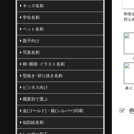
キッズ名刺
和色
学生名刺
控え
ペット名刺
親子向け
写真名刺
柄･模様･イラスト名刺
型抜き･切り抜き名刺
ビジネス向け
表イ
職業別で選ぶ
色
金(ゴールド)・銀(シルバー)印刷
似顔絵名刺