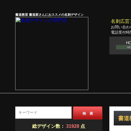
書道教室 書道家さんにおススメの名刺デザイン
名刺広芸
お問い合わ
電話受付時間
H
H
検 索
書道教
総デザイン数：
31928
点