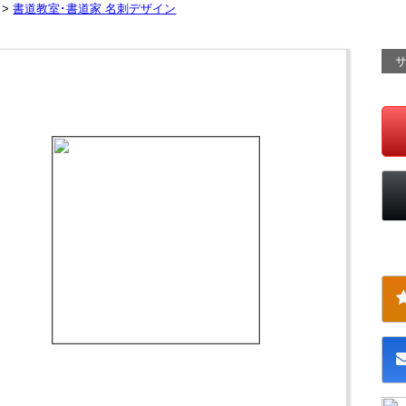
 >
書道教室･書道家 名刺デザイン