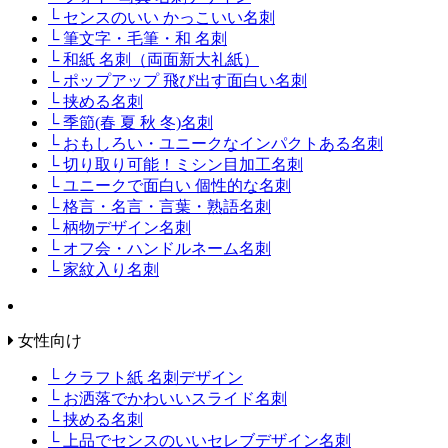
└ センスのいい かっこいい名刺
└ 筆文字・毛筆・和 名刺
└ 和紙 名刺（両面新大礼紙）
└ ポップアップ 飛び出す面白い名刺
└ 挟める名刺
└ 季節(春 夏 秋 冬)名刺
└ おもしろい・ユニークなインパクトある名刺
└ 切り取り可能！ミシン目加工名刺
└ ユニークで面白い 個性的な名刺
└ 格言・名言・言葉・熟語名刺
└ 柄物デザイン名刺
└ オフ会・ハンドルネーム名刺
└ 家紋入り名刺
女性向け
└ クラフト紙 名刺デザイン
└ お洒落でかわいいスライド名刺
└ 挟める名刺
└ 上品でセンスのいいセレブデザイン名刺