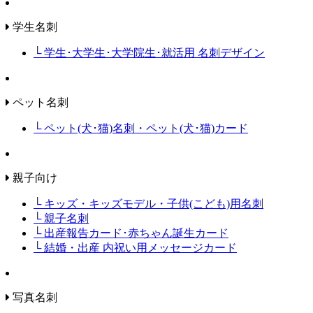
学生名刺
└ 学生･大学生･大学院生･就活用 名刺デザイン
ペット名刺
└ ペット(犬･猫)名刺・ペット(犬･猫)カード
親子向け
└ キッズ・キッズモデル・子供(こども)用名刺
└ 親子名刺
└ 出産報告カード･赤ちゃん誕生カード
└ 結婚・出産 内祝い用メッセージカード
写真名刺