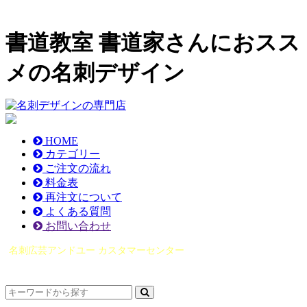
書道教室 書道家さんにおスス
メの名刺デザイン
HOME
カテゴリー
ご注文の流れ
料金表
再注文について
よくある質問
お問い合わせ
名刺広芸アンドユー カスタマーセンター
（0565）21-1970
info@you-meishi.com
電話受付時間： 9：00～17：30（休業日を除く）