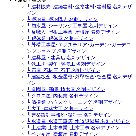
建築・建設業
└ 建材販売･建築建材･金物建材･建材屋 名刺デザ
イン
└ 鍛冶屋･鍛冶職人 名刺デザイン
└ 防水屋･シーリング工事屋 名刺デザイン
└ 瓦職人･屋根工事業･屋根屋 名刺デザイン
└ 解体業･解体屋 名刺デザイン
└ 外構工事屋･エクステリア･ガーデン･ガーデニ
ングショップ 名刺デザイン
└ 建具屋・建具店 名刺デザイン
└ 鉄工所･製缶･溶接工 名刺デザイン
└ 石屋･石材店･石工 名刺デザイン
└ 建築板金･板金屋根･外壁板金･板金屋 名刺デザ
イン
└ 造園屋･庭師･植木屋 名刺デザイン
└ クロス屋･内装業 名刺デザイン
└ 清掃業･ハウスクリーニング 名刺デザイン
└ 大工･建築大工 名刺デザイン
└ 建築設計事務所･設計士 名刺デザイン
└ 水道屋･水道工事店･水道設備屋 名刺デザイン
└ 土建業･土木事業･土木工事 名刺デザイン
└ ペンキ屋･塗装屋 名刺デザイン