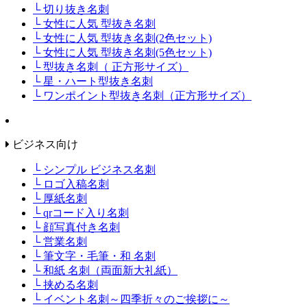
└ 切り抜き名刺
└ 女性に人気 型抜き名刺
└ 女性に人気 型抜き名刺(2色セット)
└ 女性に人気 型抜き名刺(5色セット)
└ 型抜き名刺（ 正方形サイズ）
└ 星・ハート型抜き名刺
└ ワンポイント型抜き名刺（正方形サイズ）
ビジネス向け
└ シンプル ビジネス名刺
└ ロゴ入稿名刺
└ 厚紙名刺
└ qrコード入り名刺
└ 顔写真付き名刺
└ 営業名刺
└ 筆文字・毛筆・和 名刺
└ 和紙 名刺（両面新大礼紙）
└ 挟める名刺
└ イベント名刺～四季折々のご挨拶に～