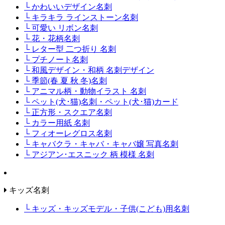
└ かわいいデザイン名刺
└ キラキラ ラインストーン名刺
└ 可愛い リボン名刺
└ 花・花柄名刺
└ レター型 二つ折り 名刺
└ プチノート名刺
└ 和風デザイン・和柄 名刺デザイン
└ 季節(春 夏 秋 冬)名刺
└ アニマル柄・動物イラスト 名刺
└ ペット(犬･猫)名刺・ペット(犬･猫)カード
└ 正方形・スクエア名刺
└ カラー用紙 名刺
└ フィオーレグロス名刺
└ キャバクラ・キャバ・キャバ嬢 写真名刺
└ アジアン･エスニック 柄 模様 名刺
キッズ名刺
└ キッズ・キッズモデル・子供(こども)用名刺