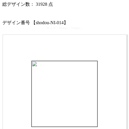
総デザイン数：
31928
点
カテゴリ >
書道教室･書道家 名刺デザイン
デザイン番号 【shodou-NI-014】
サイズ「91mm × 55mm」