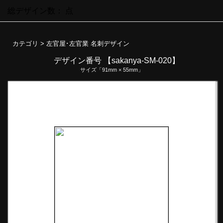
総デザイン数：
点
カテゴリ >
左官屋･左官業 名刺デザイン
デザイン番号 【sakanya-SM-020】
サイズ「91mm × 55mm」