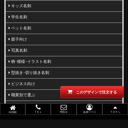
キッズ名刺
学生名刺
ペット名刺
親子向け
写真名刺
柄･模様･イラスト名刺
型抜き･切り抜き名刺
ビジネス向け
このデザインで注文する
職業別で選ぶ
金(ゴールド)・銀(シルバー)印刷
ＴＥＬ
問合せ
会員ページ
ＴＯＰへ
HOME
似顔絵名刺