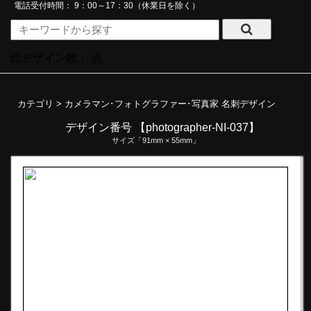
電話受付時間： 9：00～17：30（休業日を除く）
総デザイン数：
点
カテゴリ >
カメラマン･フォトグラファー･写真家 名刺デザイン
デザイン番号 【photographer-NI-037】
サイズ「91mm × 55mm」