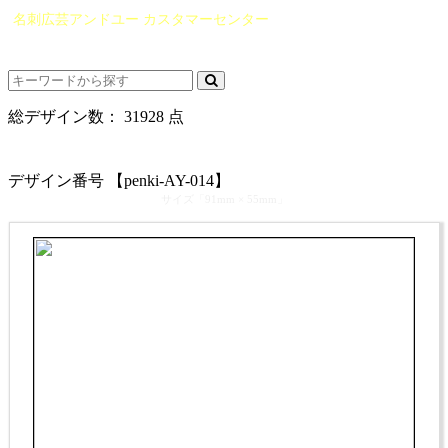
名刺広芸アンドユー カスタマーセンター
（0565）21-1970
info@you-meishi.com
電話受付時間： 9：00～17：30（休業日を除く）
総デザイン数：
31928
点
カテゴリ >
ペンキ屋･塗装屋 名刺デザイン
デザイン番号 【penki-AY-014】
サイズ「91mm × 55mm」