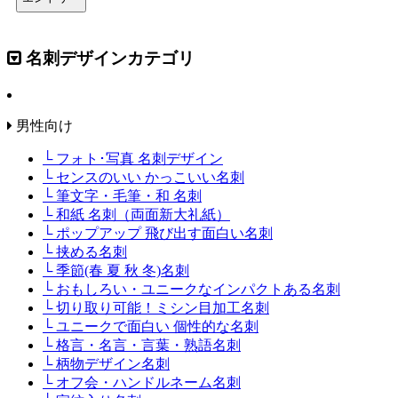
名刺デザインカテゴリ
男性向け
└ フォト･写真 名刺デザイン
└ センスのいい かっこいい名刺
└ 筆文字・毛筆・和 名刺
└ 和紙 名刺（両面新大礼紙）
└ ポップアップ 飛び出す面白い名刺
└ 挟める名刺
└ 季節(春 夏 秋 冬)名刺
└ おもしろい・ユニークなインパクトある名刺
└ 切り取り可能！ミシン目加工名刺
└ ユニークで面白い 個性的な名刺
└ 格言・名言・言葉・熟語名刺
└ 柄物デザイン名刺
└ オフ会・ハンドルネーム名刺