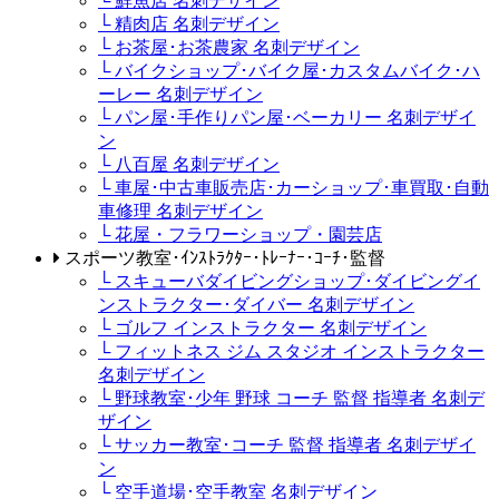
└ 鮮魚店 名刺デザイン
└ 精肉店 名刺デザイン
└ お茶屋･お茶農家 名刺デザイン
└ バイクショップ･バイク屋･カスタムバイク･ハ
ーレー 名刺デザイン
└ パン屋･手作りパン屋･ベーカリー 名刺デザイ
ン
└ 八百屋 名刺デザイン
└ 車屋･中古車販売店･カーショップ･車買取･自動
車修理 名刺デザイン
└ 花屋・フラワーショップ・園芸店
スポーツ教室･ｲﾝｽﾄﾗｸﾀｰ･ﾄﾚｰﾅｰ･ｺｰﾁ･監督
└ スキューバダイビングショップ･ダイビングイ
ンストラクター･ダイバー 名刺デザイン
└ ゴルフ インストラクター 名刺デザイン
└ フィットネス ジム スタジオ インストラクター
名刺デザイン
└ 野球教室･少年 野球 コーチ 監督 指導者 名刺デ
ザイン
└ サッカー教室･コーチ 監督 指導者 名刺デザイ
ン
└ 空手道場･空手教室 名刺デザイン