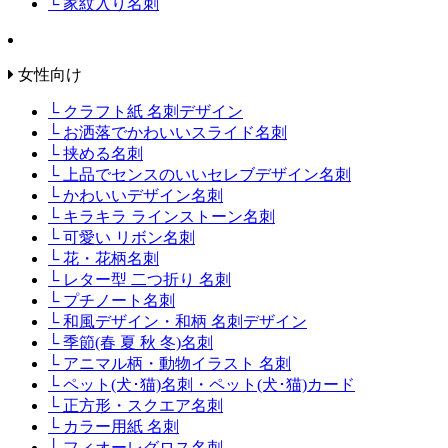
└ 家紋入り名刺
女性向け
└ クラフト紙 名刺デザイン
└ お洒落でかわいいスライド名刺
└ 挟める名刺
└ 上品でセンスのいいセレブデザイン名刺
└ かわいいデザイン名刺
└ キラキラ ラインストーン名刺
└ 可愛い リボン名刺
└ 花・花柄名刺
└ レター型 二つ折り 名刺
└ プチノート名刺
└ 和風デザイン・和柄 名刺デザイン
└ 季節(春 夏 秋 冬)名刺
└ アニマル柄・動物イラスト 名刺
└ ペット(犬･猫)名刺・ペット(犬･猫)カード
└ 正方形・スクエア名刺
└ カラー用紙 名刺
└ フィオーレグロス名刺