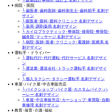
└ 建築設計事務所･設計士 名刺デザイン
病院・医院
└ 歯医者･歯科医師･歯科衛生士･歯科助手 名刺デ
ザイン
└ 眼医者･眼科･眼科クリニック 名刺デザイン
└ 薬局･調剤薬局 名刺デザイン
└ カイロプラクティック･整体院･接骨院･整骨院･
鍼灸院･マッサージ 名刺デザイン
└ 病院･医師･医者･クリニック･看護師･医療系 名
刺デザイン
運転手・ドライバー
└ 運転代行･代行運転･代行サービス 名刺デザイ
ン
└ 運送業･運送会社･トラック運転手 名刺デザイ
ン
└ 個人タクシー･タクシー運転手 名刺デザイン
車屋･バイク屋･中古車販売店
└ バイクショップ･バイク屋･カスタムバイク･ハ
ーレー 名刺デザイン
└ 車屋･中古車販売店･カーショップ･車買取･自動
車修理 名刺デザイン
教育･保育･介護･福祉