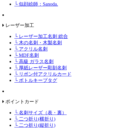
└ 似顔絵師：Sanoda.
レーザー加工
└ レーザー加工名刺 総合
└ 木の名刺・木製名刺
└ アクリル名刺
└ MDF名刺
└ 高級 ガラス名刺
└ 厚紙レーザー彫刻名刺
└ リボン付アクリルカード
└ ボトルキープタグ
ポイントカード
└ 名刺サイズ（表・裏）
└ 二つ折り(横折り)
└ 二つ折り(縦折り)