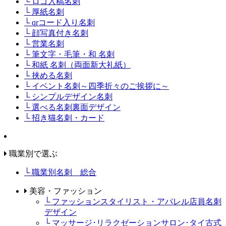
└ ロゴ入稿名刺
└ 厚紙名刺
└ qrコード入り名刺
└ 顔写真付き名刺
└ 営業名刺
└ 筆文字・毛筆・和 名刺
└ 和紙 名刺（両面新大礼紙）
└ 挟める名刺
└ イベント名刺～四季折々のご挨拶に～
└ シンプルデザイン名刺
└ 選べる名刺裏面デザイン
└ 招き猫名刺・カード
職業別で選ぶ
└ 職業別名刺 総合
美容・ファッション
└ ファッションスタイリスト・アパレル店員名刺
デザイン
└ マッサージ･リラクゼーションサロン･タイ古式