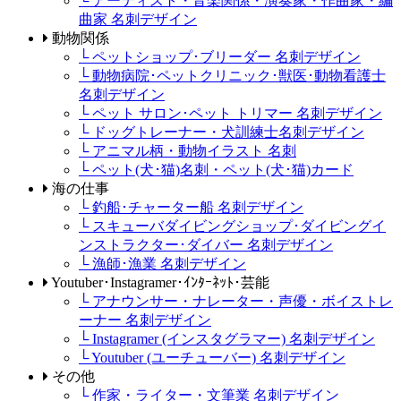
└ アーティスト・音楽関係・演奏家・作曲家・編
曲家 名刺デザイン
動物関係
└ ペットショップ･ブリーダー 名刺デザイン
└ 動物病院･ペットクリニック･獣医･動物看護士
名刺デザイン
└ ペット サロン･ペット トリマー 名刺デザイン
└ ドッグトレーナー・犬訓練士名刺デザイン
└ アニマル柄・動物イラスト 名刺
└ ペット(犬･猫)名刺・ペット(犬･猫)カード
海の仕事
└ 釣船･チャーター船 名刺デザイン
└ スキューバダイビングショップ･ダイビングイ
ンストラクター･ダイバー 名刺デザイン
└ 漁師･漁業 名刺デザイン
Youtuber･Instagramer･ｲﾝﾀｰﾈｯﾄ･芸能
└ アナウンサー・ナレーター・声優・ボイストレ
ーナー 名刺デザイン
└ Instagramer (インスタグラマー) 名刺デザイン
└ Youtuber (ユーチューバー) 名刺デザイン
その他
└ 作家・ライター・文筆業 名刺デザイン