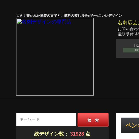
大きく書かれた塗装の文字と、塗料の擦れ具合がかっこいいデザイン
名刺広芸
お問い合わ
電話受付時間
H
H
検 索
ペンキ
総デザイン数：
31928
点