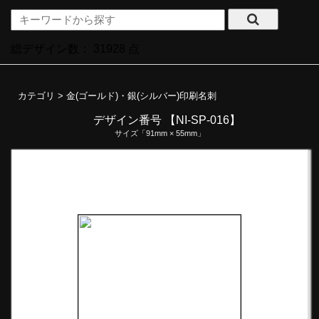
総デザイン数：
31928
点
カテゴリ >
金(ゴールド)・銀(シルバー)印刷名刺
デザイン番号 【NI-SP-016】
サイズ「91mm × 55mm」