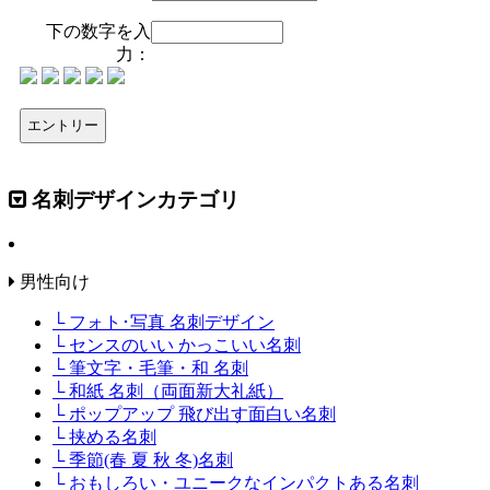
下の数字を入
力：
名刺デザインカテゴリ
男性向け
└ フォト･写真 名刺デザイン
└ センスのいい かっこいい名刺
└ 筆文字・毛筆・和 名刺
└ 和紙 名刺（両面新大礼紙）
└ ポップアップ 飛び出す面白い名刺
└ 挟める名刺
└ 季節(春 夏 秋 冬)名刺
└ おもしろい・ユニークなインパクトある名刺