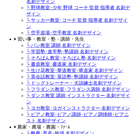
名刺デザイン
└ 野球教室･少年 野球 コーチ 監督 指導者 名刺デ
ザイン
└ サッカー教室･コーチ 監督 指導者 名刺デザイ
ン
└ 空手道場･空手教室 名刺デザイン
習い事・教室・塾・講師・先生
└ パン教室 講師 名刺デザイン
└ 学習塾･進学塾･塾講師 名刺デザイン
└ そろばん教室･そろばん塾 名刺デザイン
└ 書道教室･書道家 名刺デザイン
└ 生け花教室･華道教室･華道家 名刺デザイン
└ 英会話教室･英語塾･塾講師 名刺デザイン
└ ドッグトレーナー・犬訓練士名刺デザイン
└ フラダンス教室･フラダンス講師 名刺デザイン
└ ダンス教室 講師 インストラクター 名刺デザイ
ン
└ ヨガ教室･ヨガインストラクター 名刺デザイン
└ ピアノ教室･ピアノ講師･ピアノ調律師･ピアニ
スト 名刺デザイン
農家・農場・農園・ﾌｧｰﾑ
└ 酪農･畜産･牧場 名刺デザイン