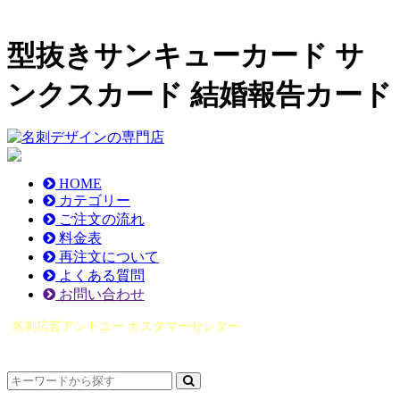
型抜きサンキューカード サ
ンクスカード 結婚報告カード
HOME
カテゴリー
ご注文の流れ
料金表
再注文について
よくある質問
お問い合わせ
名刺広芸アンドユー カスタマーセンター
（0565）21-1970
info@you-meishi.com
電話受付時間： 9：00～17：30（休業日を除く）