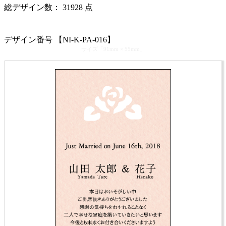
総デザイン数：
31928
点
カテゴリ >
結婚式 サンキューカード・サンクスカード【型抜き】
デザイン番号 【NI-K-PA-016】
サイズ「91mm × 55mm」