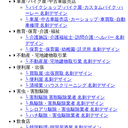
車屋･バイク屋･中古車販売店
└ バイクショップ･バイク屋･カスタムバイク･ハ
ーレー 名刺デザイン
└ 車屋･中古車販売店･カーショップ･車買取･自動
車修理 名刺デザイン
教育･保育･介護･福祉
└ 介護施設･介護福祉士･訪問介護･ヘルパー 名刺
デザイン
└ 保育士･保育園･幼稚園･託児所 名刺デザイン
不動産・宅地建物取引業
└ 不動産屋･宅地建物取引業 名刺デザイン
便利屋・出張
└ 買取屋･出張買取 名刺デザイン
└ 便利屋 名刺デザイン
└ 清掃業･ハウスクリーニング 名刺デザイン
害虫・害獣駆除
└ 害獣駆除 害獣駆除業者 名刺デザイン
└ 鳥駆除・害鳥駆除業者 名刺デザイン
└ シロアリ駆除・害虫駆除業者 名刺デザイン
└ ハチ駆除・害虫駆除業者 名刺デザイン
飲食店
└ 韓国料理･韓国居酒屋 名刺デザイン