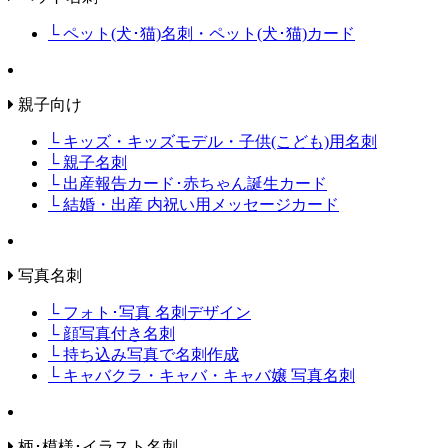
└ ペット(犬･猫)名刺・ペット(犬･猫)カード
親子向け
└ キッズ・キッズモデル・子供(こども)用名刺
└ 親子名刺
└ 出産報告カード･赤ちゃん誕生カード
└ 結婚・出産 内祝い用メッセージカード
写真名刺
└ フォト･写真 名刺デザイン
└ 顔写真付き名刺
└ 持ち込み写真で名刺作成
└ キャバクラ・キャバ・キャバ嬢 写真名刺
柄･模様･イラスト名刺