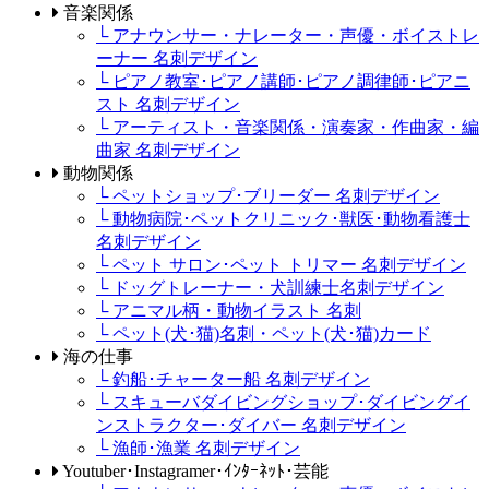
音楽関係
└ アナウンサー・ナレーター・声優・ボイストレ
ーナー 名刺デザイン
└ ピアノ教室･ピアノ講師･ピアノ調律師･ピアニ
スト 名刺デザイン
└ アーティスト・音楽関係・演奏家・作曲家・編
曲家 名刺デザイン
動物関係
└ ペットショップ･ブリーダー 名刺デザイン
└ 動物病院･ペットクリニック･獣医･動物看護士
名刺デザイン
└ ペット サロン･ペット トリマー 名刺デザイン
└ ドッグトレーナー・犬訓練士名刺デザイン
└ アニマル柄・動物イラスト 名刺
└ ペット(犬･猫)名刺・ペット(犬･猫)カード
海の仕事
└ 釣船･チャーター船 名刺デザイン
└ スキューバダイビングショップ･ダイビングイ
ンストラクター･ダイバー 名刺デザイン
└ 漁師･漁業 名刺デザイン
Youtuber･Instagramer･ｲﾝﾀｰﾈｯﾄ･芸能