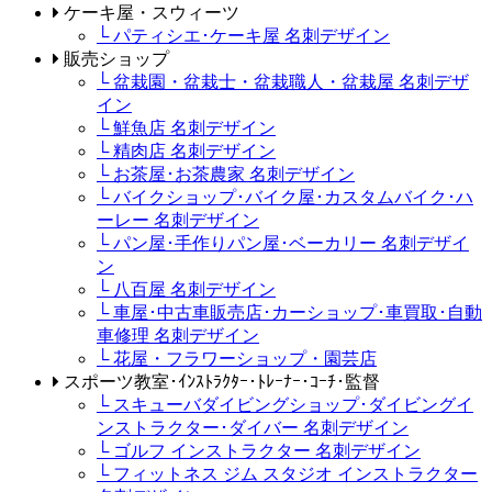
ケーキ屋・スウィーツ
└ パティシエ･ケーキ屋 名刺デザイン
販売ショップ
└ 盆栽園・盆栽士・盆栽職人・盆栽屋 名刺デザ
イン
└ 鮮魚店 名刺デザイン
└ 精肉店 名刺デザイン
└ お茶屋･お茶農家 名刺デザイン
└ バイクショップ･バイク屋･カスタムバイク･ハ
ーレー 名刺デザイン
└ パン屋･手作りパン屋･ベーカリー 名刺デザイ
ン
└ 八百屋 名刺デザイン
└ 車屋･中古車販売店･カーショップ･車買取･自動
車修理 名刺デザイン
└ 花屋・フラワーショップ・園芸店
スポーツ教室･ｲﾝｽﾄﾗｸﾀｰ･ﾄﾚｰﾅｰ･ｺｰﾁ･監督
└ スキューバダイビングショップ･ダイビングイ
ンストラクター･ダイバー 名刺デザイン
└ ゴルフ インストラクター 名刺デザイン
└ フィットネス ジム スタジオ インストラクター