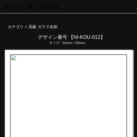
総デザイン数：
31928
点
カテゴリ >
高級 ガラス名刺
デザイン番号 【NI-KOU-012】
サイズ「91mm × 55mm」