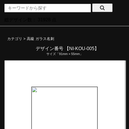
総デザイン数：
31928
点
カテゴリ >
高級 ガラス名刺
デザイン番号 【NI-KOU-005】
サイズ「91mm × 55mm」