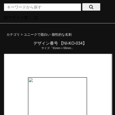
総デザイン数：
点
カテゴリ >
ユニークで面白い 個性的な名刺
デザイン番号 【NI-KO-034】
サイズ「91mm × 55mm」