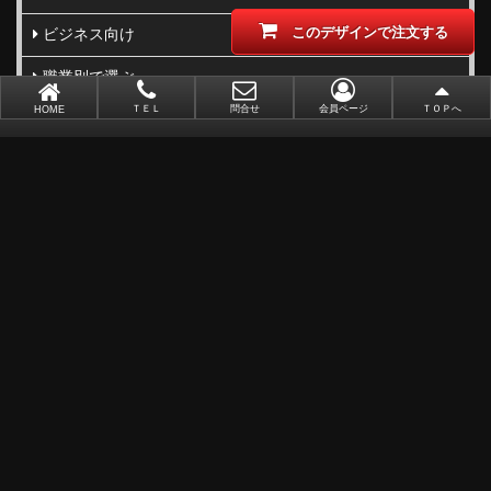
このデザインで注文する
ビジネス向け
職業別で選ぶ
ＴＥＬ
問合せ
会員ページ
ＴＯＰへ
HOME
金(ゴールド)・銀(シルバー)印刷
似顔絵名刺
レーザー加工
ポイントカード
ショップカード
アクセサリー用台紙
サンキューカード
タグ
オリジナル名刺作成