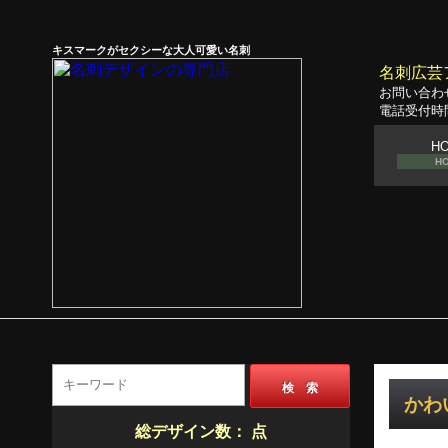
キスマークがセクシーな大人可愛い名刺
名刺広芸
お問い合わ
電話受付時間
H
H
検 索
かわい
総デザイン数：
点