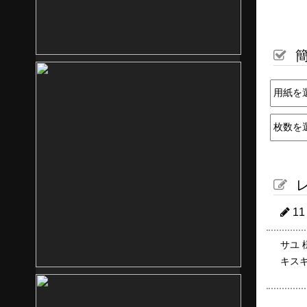
簡
レ
1
サユ 
キス