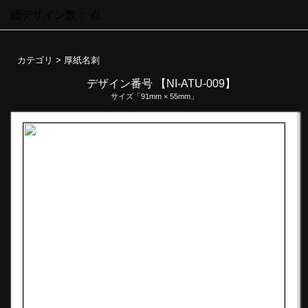
総デザイン数：
点
カテゴリ >
厚紙名刺
デザイン番号 【NI-ATU-009】
サイズ「91mm × 55mm」