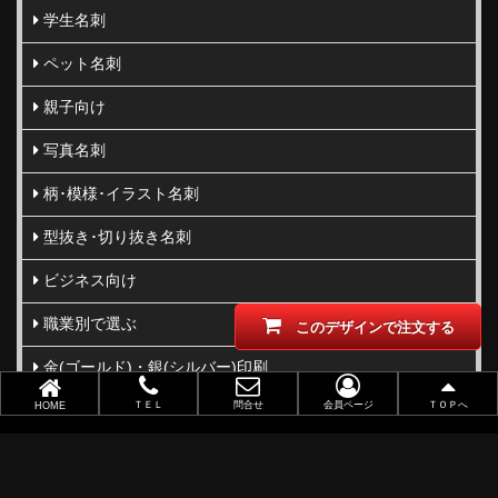
学生名刺
ペット名刺
親子向け
写真名刺
柄･模様･イラスト名刺
型抜き･切り抜き名刺
ビジネス向け
職業別で選ぶ
このデザインで注文する
金(ゴールド)・銀(シルバー)印刷
ＴＥＬ
問合せ
会員ページ
ＴＯＰへ
HOME
似顔絵名刺
レーザー加工
ポイントカード